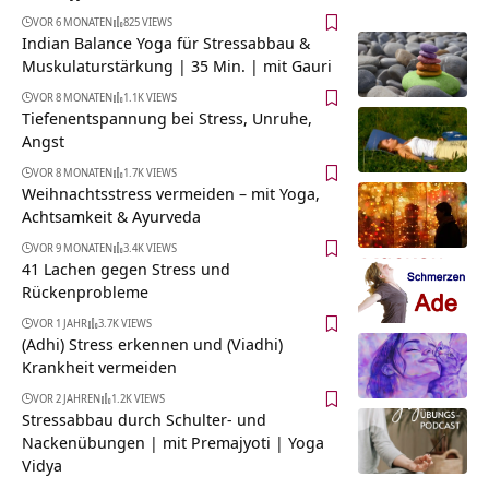
VOR 6 MONATEN
825 VIEWS
Indian Balance Yoga für Stressabbau &
Muskulaturstärkung | 35 Min. | mit Gauri
VOR 8 MONATEN
1.1K VIEWS
Tiefenentspannung bei Stress, Unruhe,
Angst
VOR 8 MONATEN
1.7K VIEWS
Weihnachtsstress vermeiden – mit Yoga,
Achtsamkeit & Ayurveda
VOR 9 MONATEN
3.4K VIEWS
41 Lachen gegen Stress und
Rückenprobleme
VOR 1 JAHR
3.7K VIEWS
(Adhi) Stress erkennen und (Viadhi)
Krankheit vermeiden
VOR 2 JAHREN
1.2K VIEWS
Stressabbau durch Schulter- und
Nackenübungen | mit Premajyoti | Yoga
Vidya