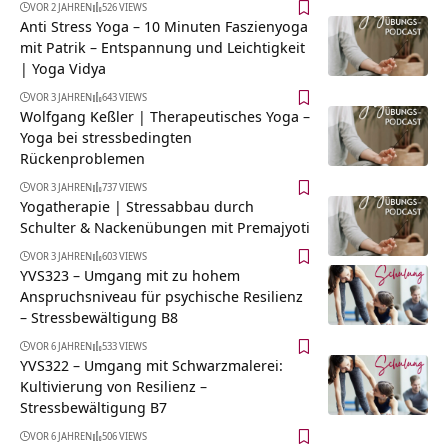
VOR 2 JAHREN
526 VIEWS
Anti Stress Yoga – 10 Minuten Faszienyoga
mit Patrik – Entspannung und Leichtigkeit
| Yoga Vidya
VOR 3 JAHREN
643 VIEWS
Wolfgang Keßler | Therapeutisches Yoga –
Yoga bei stressbedingten
Rückenproblemen
VOR 3 JAHREN
737 VIEWS
Yogatherapie | Stressabbau durch
Schulter & Nackenübungen mit Premajyoti
VOR 3 JAHREN
603 VIEWS
YVS323 – Umgang mit zu hohem
Anspruchsniveau für psychische Resilienz
– Stressbewältigung B8
VOR 6 JAHREN
533 VIEWS
YVS322 – Umgang mit Schwarzmalerei:
Kultivierung von Resilienz –
Stressbewältigung B7
VOR 6 JAHREN
506 VIEWS