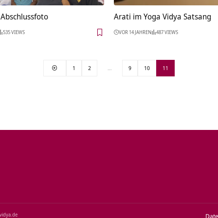
 Abschlussfoto
Arati im Yoga Vidya Satsang
535 VIEWS
VOR 14 JAHREN
487 VIEWS
1
2
…
9
10
11
‑vidya.de
Dat