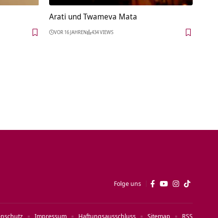
Arati und Twameva Mata
VOR 16 JAHREN
434 VIEWS
Folge uns
enschutz
Impressum
Haftungsausschluss
Sitemap
RSS