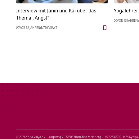
Interview mit Janin und Kai über das
Yogalehrer
Thema „Angst“
VOR 13 JAHREN
VOR 12 JAHREN
710 VIEWS
© 2026 Yoga Vidya e.V. · Yogaweg 7 · 32805 Horn‑Bad Meinberg · +49 5234 87‑0 · info@yoga