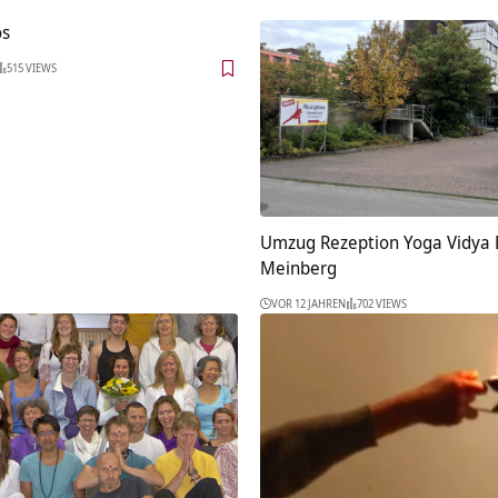
os
515 VIEWS
Umzug Rezeption Yoga Vidya
Meinberg
VOR 12 JAHREN
702 VIEWS