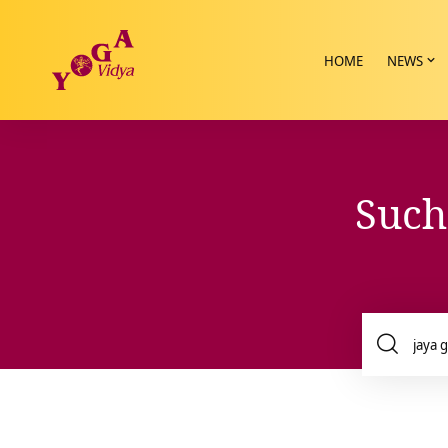
HOME
NEWS
Such
Such
nach