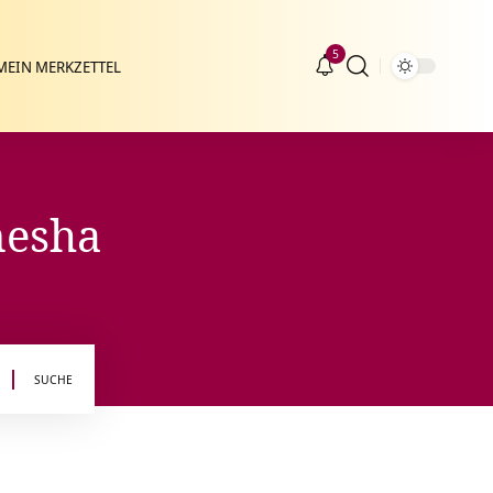
5
MEIN MERKZETTEL
nesha