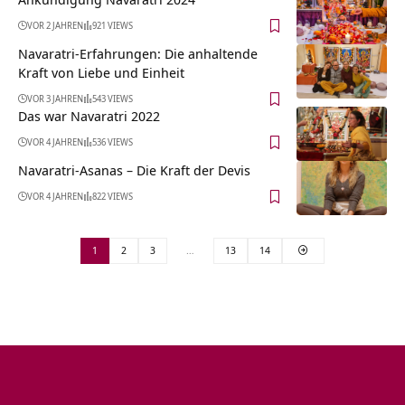
VOR 2 JAHREN
921 VIEWS
Navaratri-Erfahrungen: Die anhaltende
Kraft von Liebe und Einheit
VOR 3 JAHREN
543 VIEWS
Das war Navaratri 2022
VOR 4 JAHREN
536 VIEWS
Navaratri-Asanas – Die Kraft der Devis
VOR 4 JAHREN
822 VIEWS
1
2
3
…
13
14