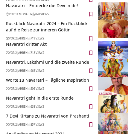
Navaratri – Entdecke die Devi in dir!
VOR 11 MONATEN
878 VIEWS
Rückblick Navaratri 2024 – Ein Rückblick
auf die Reise zur inneren Göttin
VOR 2 JAHREN
719 VIEWS
Navaratri dritter Akt
VOR 2 JAHREN
718 VIEWS
Navaratri, Lakshmi und die zweite Runde
VOR 2 JAHREN
965 VIEWS
Worte zu Navaratri – Tägliche Inspiration
VOR 2 JAHREN
506 VIEWS
Navaratri geht in die erste Runde
VOR 2 JAHREN
638 VIEWS
7 Devi Kirtans zu Navaratri von Prashanti
VOR 2 JAHREN
857 VIEWS
Ankündigung Navaratri 2024