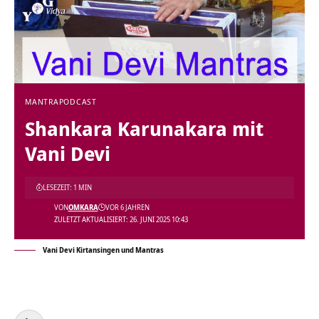
MANTRA
PODCAST
Shankara Karunakara mit
Vani Devi
LESEZEIT: 1 MIN
VON
OMKARA
VOR 6 JAHREN
ZULETZT AKTUALISIERT: 26. JUNI 2025 10:43
Vani Devi Kirtansingen und Mantras
Audio-