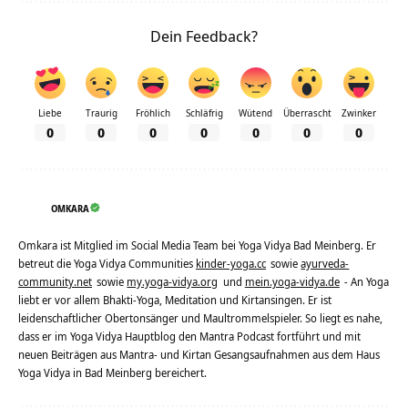
Dein Feedback?
Liebe
Traurig
Fröhlich
Schläfrig
Wütend
Überrascht
Zwinker
0
0
0
0
0
0
0
OMKARA
Omkara ist Mitglied im Social Media Team bei Yoga Vidya Bad Meinberg. Er
betreut die Yoga Vidya Communities
kinder-yoga.cc
sowie
ayurveda-
community.net
sowie
my.yoga-vidya.org
und
mein.yoga-vidya.de
- An Yoga
liebt er vor allem Bhakti-Yoga, Meditation und Kirtansingen. Er ist
leidenschaftlicher Obertonsänger und Maultrommelspieler. So liegt es nahe,
dass er im Yoga Vidya Hauptblog den Mantra Podcast fortführt und mit
neuen Beiträgen aus Mantra- und Kirtan Gesangsaufnahmen aus dem Haus
Yoga Vidya in Bad Meinberg bereichert.