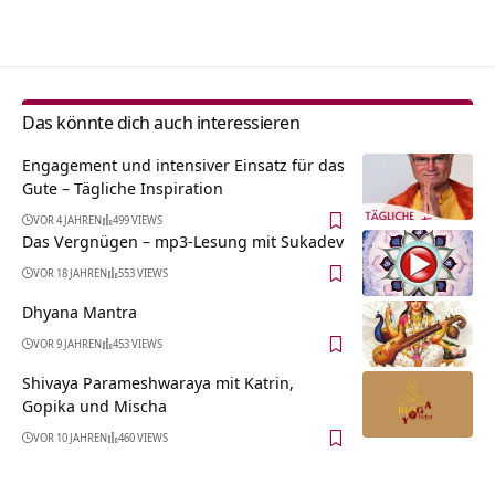
Alternative:
Das könnte dich auch interessieren
Engagement und intensiver Einsatz für das
Gute – Tägliche Inspiration
VOR 4 JAHREN
499 VIEWS
Das Vergnügen – mp3-Lesung mit Sukadev
VOR 18 JAHREN
553 VIEWS
Dhyana Mantra
VOR 9 JAHREN
453 VIEWS
Shivaya Parameshwaraya mit Katrin,
Gopika und Mischa
VOR 10 JAHREN
460 VIEWS