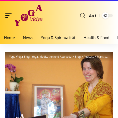
Aa
Größenänderun
Home
News
Yoga & Spiritualität
Health & Food
Yoga Vidya Blog - Yoga, Meditation und Ayurveda
>
Blog
>
Podcast
>
Mantra
>
Shanka