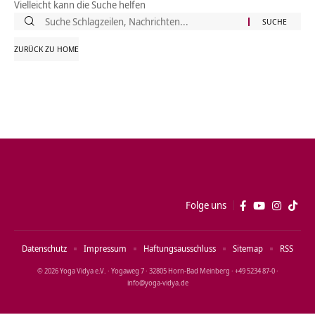
Vielleicht kann die Suche helfen
Suche
nach:
ZURÜCK ZU HOME
Folge uns
Datenschutz
Impressum
Haftungsausschluss
Sitemap
RSS
© 2026 Yoga Vidya e.V. · Yogaweg 7 · 32805 Horn‑Bad Meinberg · +49 5234 87‑0 ·
info@yoga‑vidya.de