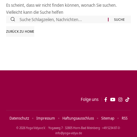
Es scheint, dass wir nicht finden können, wonach Sie suchen.
Vielleicht kann die Suche helfen
Suche
nach:
ZURÜCK ZU HOME
Folge uns
Datenschutz
Impressum
Haftungsausschluss
Sitemap
RSS
© 2026 Yoga Vidya e.V. · Yogaweg 7 · 32805 Horn‑Bad Meinberg · +49 5234 87‑0 ·
info@yoga‑vidya.de