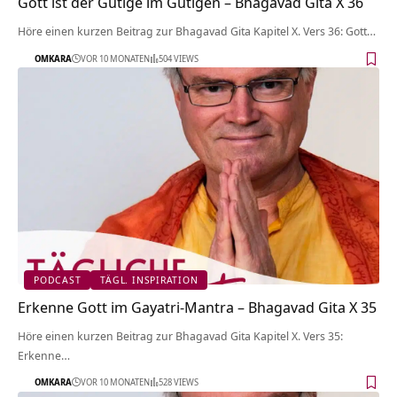
Gott ist der Gütige im Gütigen – Bhagavad Gita X 36
Höre einen kurzen Beitrag zur Bhagavad Gita Kapitel X. Vers 36: Gott…
OMKARA
VOR 10 MONATEN
504 VIEWS
PODCAST
TÄGL. INSPIRATION
Erkenne Gott im Gayatri-Mantra – Bhagavad Gita X 35
Höre einen kurzen Beitrag zur Bhagavad Gita Kapitel X. Vers 35:
Erkenne…
OMKARA
VOR 10 MONATEN
528 VIEWS