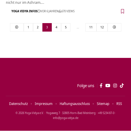
nicht nur im Ashram.…
YOGA VIDYA INFOS
VOR 6 JAHREN
670 VIEWS
1
2
3
4
5
…
11
12
Folge uns
Datenschutz
Impressum
Haftungsausschluss
Sitemap
RSS
© 2026 Yoga Vidya e.V. · Yogaweg 7 · 32805 Horn‑Bad Meinberg · +49 5234 87‑0 ·
info@yoga‑vidya.de