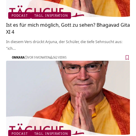
PODCAST
TÄGL. INSPIRATION
Ist es für mich möglich, Gott zu sehen? Bhagavad Gita
XI 4
In diesem Vers drückt Arjuna, der Schüler, die tiefe Sehnsucht aus:
"ich…
OMKARA
VOR 9 MONATEN
562 VIEWS
PODCAST
TÄGL. INSPIRATION