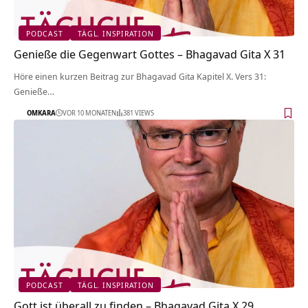
PODCAST
TÄGL. INSPIRATION
Genieße die Gegenwart Gottes – Bhagavad Gita X 31
Höre einen kurzen Beitrag zur Bhagavad Gita Kapitel X. Vers 31:
Genieße…
OMKARA
VOR 10 MONATEN
381 VIEWS
PODCAST
TÄGL. INSPIRATION
Gott ist überall zu finden – Bhagavad Gita X 29