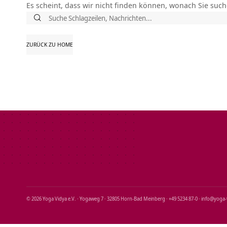
Es scheint, dass wir nicht finden können, wonach Sie such
Suche
nach:
ZURÜCK ZU HOME
© 2026 Yoga Vidya e.V. · Yogaweg 7 · 32805 Horn‑Bad Meinberg · +49 5234 87‑0 · info@yoga