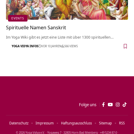
EVENTS
Spirituelle Namen Sanskrit
Im Yoga Wiki gibt es jetzt eine Liste mit über 1300 spirituellen…
YOGA VIDYA INFOS
VOR 10 JAHREN
566 VIEWS
Folge uns
Datenschutz
Impressum
Haftungsausschluss
Sitemap
RSS
© 2026 Yoga Vidya e.V. · Yogaweg 7 · 32805 Horn‑Bad Meinberg · +49 5234 87‑0 ·