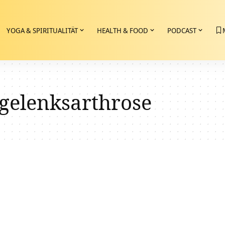
YOGA & SPIRITUALITÄT
HEALTH & FOOD
PODCAST
rgelenksarthrose