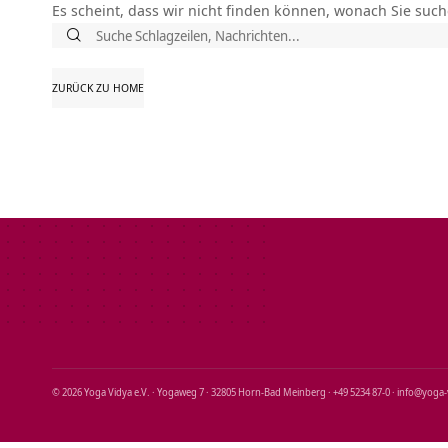
Es scheint, dass wir nicht finden können, wonach Sie such
Suche
nach:
ZURÜCK ZU HOME
© 2026 Yoga Vidya e.V. · Yogaweg 7 · 32805 Horn‑Bad Meinberg · +49 5234 87‑0 · info@yoga