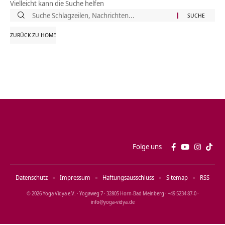
Vielleicht kann die Suche helfen
Suche
nach:
ZURÜCK ZU HOME
Folge uns
Datenschutz
Impressum
Haftungsausschluss
Sitemap
RSS
© 2026 Yoga Vidya e.V. · Yogaweg 7 · 32805 Horn‑Bad Meinberg · +49 5234 87‑0 ·
info@yoga‑vidya.de