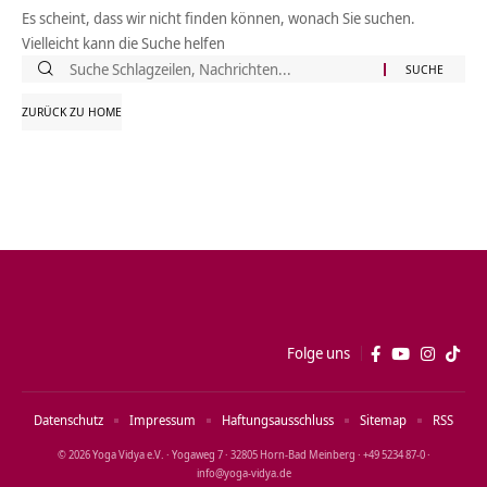
Es scheint, dass wir nicht finden können, wonach Sie suchen.
Vielleicht kann die Suche helfen
Suche
nach:
ZURÜCK ZU HOME
Folge uns
Datenschutz
Impressum
Haftungsausschluss
Sitemap
RSS
© 2026 Yoga Vidya e.V. · Yogaweg 7 · 32805 Horn‑Bad Meinberg · +49 5234 87‑0 ·
info@yoga‑vidya.de