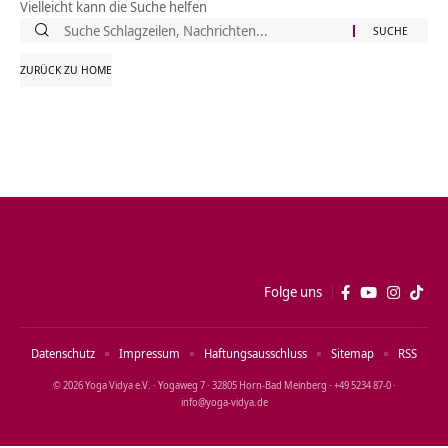
Vielleicht kann die Suche helfen
Suche
nach:
ZURÜCK ZU HOME
Folge uns
Datenschutz
Impressum
Haftungsausschluss
Sitemap
RSS
© 2026 Yoga Vidya e.V. · Yogaweg 7 · 32805 Horn‑Bad Meinberg · +49 5234 87‑0 ·
info@yoga‑vidya.de