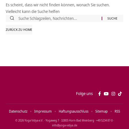
Es scheint, dass wir nicht finden können, wonach Sie suchen.
Vielleicht kann die Suche helfen
Suche
nach:
ZURÜCK ZU HOME
Folge uns
Datenschutz
Impressum
Haftungsausschluss
Sitemap
RSS
© 2026 Yoga Vidya e.V. · Yogaweg 7 · 32805 Horn‑Bad Meinberg · +49 5234 87‑0 ·
info@yoga‑vidya.de