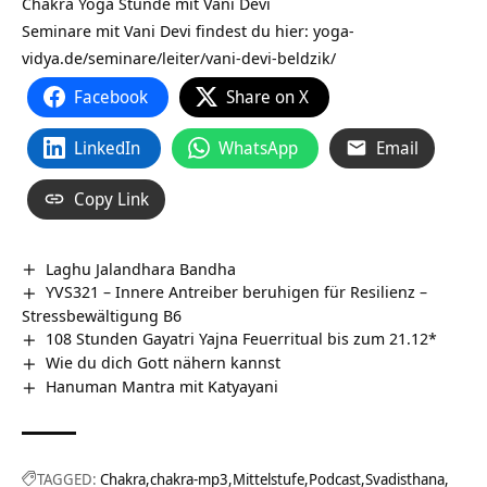
Chakra Yoga Stunde mit Vani Devi
Seminare mit Vani Devi findest du hier:
yoga-
vidya.de/seminare/leiter/vani-devi-beldzik/
Facebook
Share on X
LinkedIn
WhatsApp
Email
Copy Link
Laghu Jalandhara Bandha
YVS321 – Innere Antreiber beruhigen für Resilienz –
Stressbewältigung B6
108 Stunden Gayatri Yajna Feuerritual bis zum 21.12*
Wie du dich Gott nähern kannst
Hanuman Mantra mit Katyayani
TAGGED:
Chakra
chakra-mp3
Mittelstufe
Podcast
Svadisthana