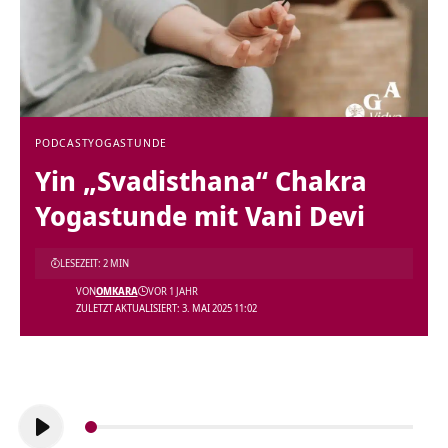
PODCAST
YOGASTUNDE
Yin „Svadisthana“ Chakra
Yogastunde mit Vani Devi
LESEZEIT: 2 MIN
VON
OMKARA
VOR 1 JAHR
ZULETZT AKTUALISIERT: 3. MAI 2025 11:02
Audio-
Player