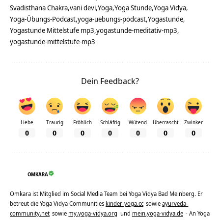
Svadisthana Chakra
vani devi
Yoga
Yoga Stunde
Yoga Vidya
Yoga-Übungs-Podcast
yoga-uebungs-podcast
Yogastunde
Yogastunde Mittelstufe mp3
yogastunde-meditativ-mp3
yogastunde-mittelstufe-mp3
Dein Feedback?
Liebe
Traurig
Fröhlich
Schläfrig
Wütend
Überrascht
Zwinker
0
0
0
0
0
0
0
OMKARA
Omkara ist Mitglied im Social Media Team bei Yoga Vidya Bad Meinberg. Er
betreut die Yoga Vidya Communities
kinder-yoga.cc
sowie
ayurveda-
community.net
sowie
my.yoga-vidya.org
und
mein.yoga-vidya.de
- An Yoga