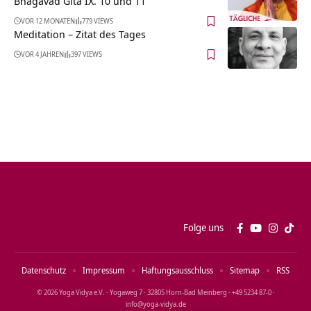
Bhagavad Gita IX. 10 und 11
VOR 12 MONATEN
779 VIEWS
Meditation – Zitat des Tages
VOR 4 JAHREN
397 VIEWS
Folge uns
Datenschutz
Impressum
Haftungsausschluss
Sitemap
RSS
© 2026 Yoga Vidya e.V. · Yogaweg 7 · 32805 Horn‑Bad Meinberg · +49 5234 87‑0 ·
info@yoga‑vidya.de