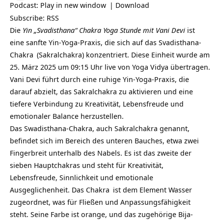
Podcast:
Play in new window
|
Download
Subscribe:
RSS
Die
Yin „Svadisthana“ Chakra Yoga Stunde mit Vani Devi
ist
eine sanfte Yin-Yoga-Praxis, die sich auf das
Svadisthana-
Chakra
(Sakralchakra) konzentriert. Diese Einheit wurde am
25. März 2025 um 09:15 Uhr live von Yoga Vidya übertragen.
Vani Devi führt durch eine ruhige Yin-Yoga-Praxis, die
darauf abzielt, das Sakralchakra zu aktivieren und eine
tiefere Verbindung zu Kreativität, Lebensfreude und
emotionaler Balance herzustellen.
Das Swadisthana-Chakra, auch Sakralchakra genannt,
befindet sich im Bereich des unteren Bauches, etwa zwei
Fingerbreit unterhalb des Nabels. Es ist das zweite der
sieben Hauptchakras und steht für Kreativität,
Lebensfreude, Sinnlichkeit und emotionale
Ausgeglichenheit. Das
Chakra
ist dem Element Wasser
zugeordnet, was für Fließen und Anpassungsfähigkeit
steht. Seine Farbe ist orange, und das zugehörige Bija-