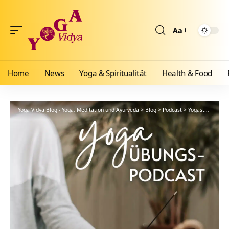
Aa
Größenänderun
Home
News
Yoga & Spiritualität
Health & Food
Yoga Vidya Blog - Yoga, Meditation und Ayurveda
>
Blog
>
Podcast
>
Yogastunde
>
Yi