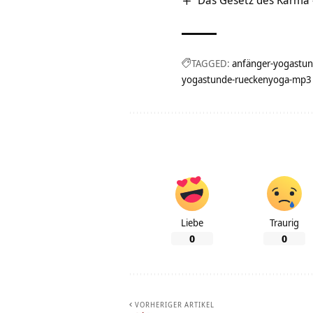
Das Gesetz des Karma 
TAGGED:
anfänger-yogastu
yogastunde-rueckenyoga-mp3
Liebe
Traurig
0
0
VORHERIGER ARTIKEL