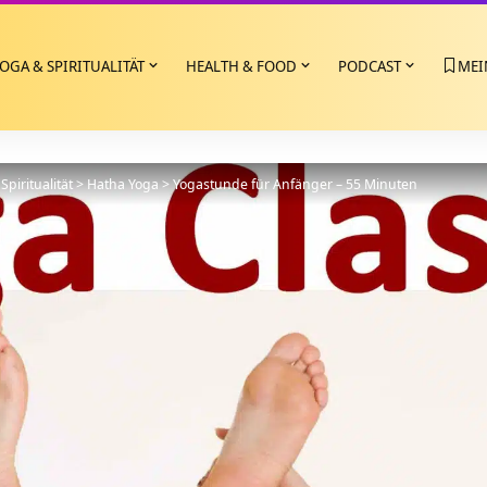
OGA & SPIRITUALITÄT
HEALTH & FOOD
PODCAST
MEI
Spiritualität
>
Hatha Yoga
>
Yogastunde für Anfänger – 55 Minuten