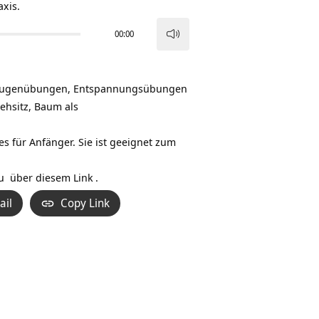
axis.
00:00
Pfeiltasten
Hoch/Runter
benutzen,
 Augenübungen, Entspannungsübungen
um
ehsitz, Baum als
die
Lautstärke
s für Anfänger. Sie ist geeignet zum
zu
regeln.
du
über diesem Link
.
ail
Copy Link