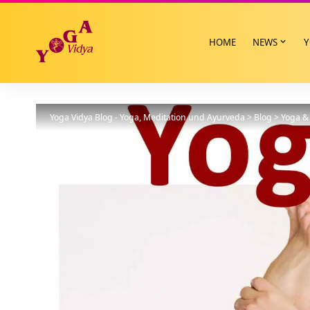
HOME
NEWS
Y
Yoga Vidya Blog - Yoga, Meditation und Ayurveda
>
Blog
>
Yoga & 