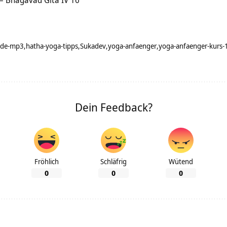
– Bhagavad Gita IV 16
nde-mp3
hatha-yoga-tipps
Sukadev
yoga-anfaenger
yoga-anfaenger-kurs
Dein Feedback?
Fröhlich
Schläfrig
Wütend
0
0
0