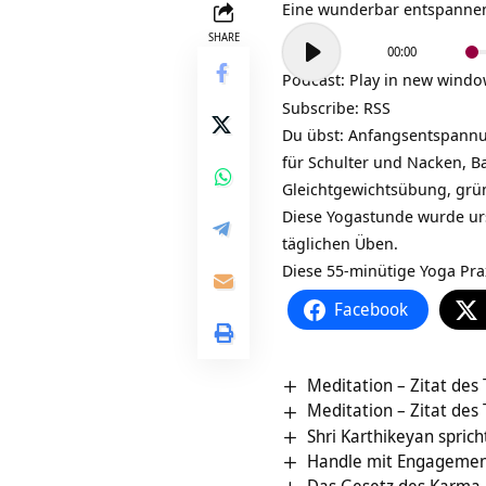
Eine wunderbar entspann
Audio-
SHARE
00:00
Player
Podcast:
Play in new wind
Subscribe:
RSS
Du übst: Anfangsentspann
für Schulter und Nacken, 
Gleichtgewichtsübung, grü
Diese Yogastunde wurde ursp
täglichen Üben.
Diese 55-minütige Yoga Pra
Facebook
Meditation – Zitat des
Meditation – Zitat des
Shri Karthikeyan spric
Handle mit Engagement