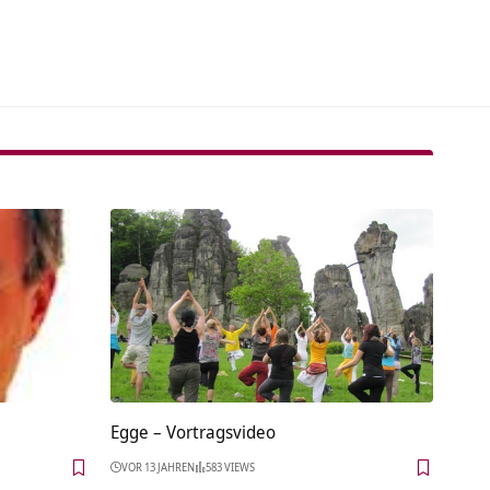
tive:
Egge‏‎ – Vortragsvideo
VOR 13 JAHREN
583 VIEWS