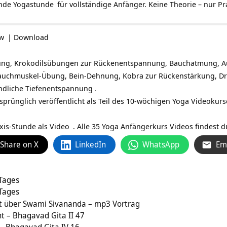
ende
Yogastunde
für vollständige Anfänger. Keine Theorie – nur Pr
ow
|
Download
ung, Krokodilsübungen zur Rückenentspannung, Bauchatmung,
Bauchmuskel-Übung, Bein-Dehnung, Kobra zur Rückenstärkung, Dr
ndliche
Tiefenentspannung
.
rünglich veröffentlicht als Teil des 10-wöchigen Yoga Videokurse
xis-Stunde als Video
. Alle 35 Yoga Anfängerkurs Videos findest 
Share on X
LinkedIn
WhatsApp
Em
 Tages
 Tages
ht über Swami Sivananda – mp3 Vortrag
 – Bhagavad Gita II 47