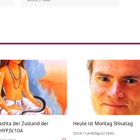
Alterna
shta der Zustand der
Heute ist Montag Shivatag
 HYP.IV.104
VOR 11 JAHREN
552 VIEWS