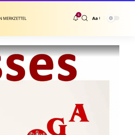
6
Aa
N MERKZETTEL
Größenänderung