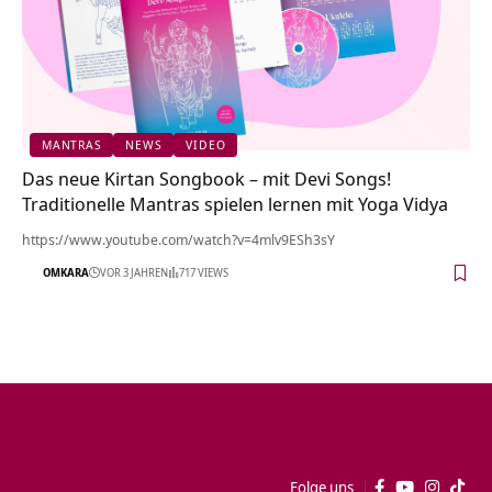
MANTRAS
NEWS
VIDEO
Das neue Kirtan Songbook – mit Devi Songs!
Traditionelle Mantras spielen lernen mit Yoga Vidya
https://www.youtube.com/watch?v=4mlv9ESh3sY
OMKARA
VOR 3 JAHREN
717 VIEWS
Folge uns