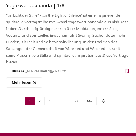
Yogaswarupananda | 1/8
"Im Licht der Stille" - „In the Light of Silence“ ist eine inspirierende
spirituelle Vortragsreihe mit Swami Yogaswarupananda aus Rishikesh,
Indien.Durch tiefgründige Lehren über Meditation, innere Stille,
Vedanta und spirituelles Erwachen führt Swamiji Suchende zu mehr
Frieden, Klarheit und Selbstverwirklichung. In der Tradition des
Satsangs – der Gemeinschaft von Wahrheit und Weisheit – strahlt
seine Präsenz tiefe Stille und spirituelle Inspiration aus.Diese Vorträge
bieten…
OMKARA
VOR 2 MONATEN
217 VIEWS
Mehr lesen
1
2
3
…
666
667