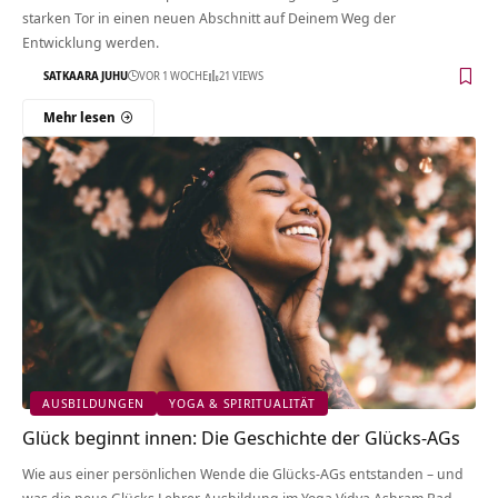
starken Tor in einen neuen Abschnitt auf Deinem Weg der
Entwicklung werden.
SATKAARA JUHU
VOR 1 WOCHE
21 VIEWS
Mehr lesen
AUSBILDUNGEN
YOGA & SPIRITUALITÄT
Glück beginnt innen: Die Geschichte der Glücks-AGs
Wie aus einer persönlichen Wende die Glücks-AGs entstanden – und
was die neue Glücks Lehrer Ausbildung im Yoga Vidya Ashram Bad