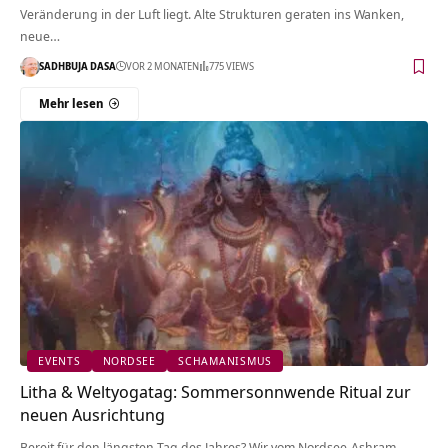
Veränderung in der Luft liegt. Alte Strukturen geraten ins Wanken,
neue…
SADHBUJA DASA
VOR 2 MONATEN
775 VIEWS
Mehr lesen
EVENTS
NORDSEE
SCHAMANISMUS
Litha & Weltyogatag: Sommersonnwende Ritual zur
neuen Ausrichtung
Bereit für den längsten Tag des Jahres? Wir vom Nordsee-Ashram