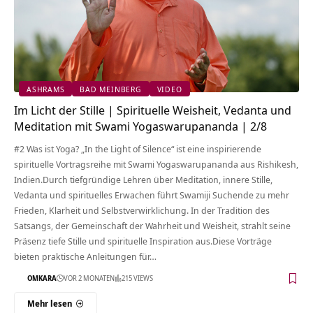
ASHRAMS
BAD MEINBERG
VIDEO
Im Licht der Stille | Spirituelle Weisheit, Vedanta und
Meditation mit Swami Yogaswarupananda | 2/8
#2 Was ist Yoga? „In the Light of Silence“ ist eine inspirierende
spirituelle Vortragsreihe mit Swami Yogaswarupananda aus Rishikesh,
Indien.Durch tiefgründige Lehren über Meditation, innere Stille,
Vedanta und spirituelles Erwachen führt Swamiji Suchende zu mehr
Frieden, Klarheit und Selbstverwirklichung. In der Tradition des
Satsangs, der Gemeinschaft der Wahrheit und Weisheit, strahlt seine
Präsenz tiefe Stille und spirituelle Inspiration aus.Diese Vorträge
bieten praktische Anleitungen für…
OMKARA
VOR 2 MONATEN
215 VIEWS
Mehr lesen