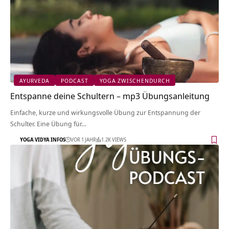
AYURVEDA
PODCAST
YOGA ZWISCHENDURCH
Entspanne deine Schultern – mp3 Übungsanleitung
Einfache, kurze und wirkungsvolle Übung zur Entspannung der
Schulter. Eine Übung für…
YOGA VIDYA INFOS
VOR 1 JAHR
1.2K VIEWS