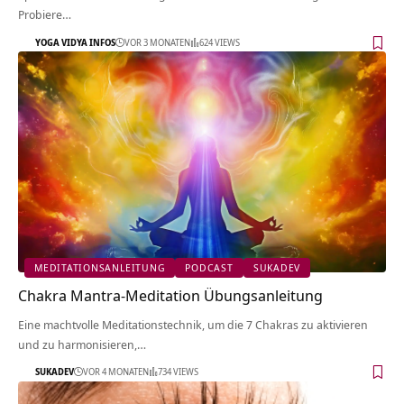
Probiere…
YOGA VIDYA INFOS
VOR 3 MONATEN
624 VIEWS
MEDITATIONSANLEITUNG
PODCAST
SUKADEV
Chakra Mantra-Meditation Übungsanleitung
Eine machtvolle Meditationstechnik, um die 7 Chakras zu aktivieren
und zu harmonisieren,…
SUKADEV
VOR 4 MONATEN
734 VIEWS