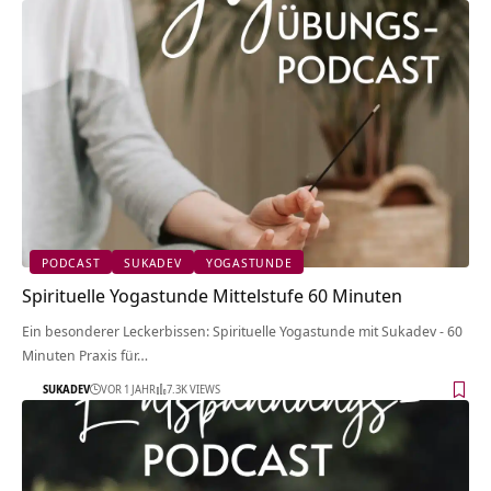
PODCAST
SUKADEV
YOGASTUNDE
Spirituelle Yogastunde Mittelstufe 60 Minuten
Ein besonderer Leckerbissen: Spirituelle Yogastunde mit Sukadev - 60
Minuten Praxis für…
SUKADEV
VOR 1 JAHR
7.3K VIEWS