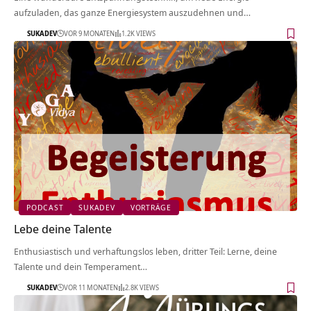
aufzuladen, das ganze Energiesystem auszudehnen und…
SUKADEV
VOR 9 MONATEN
1.2K VIEWS
PODCAST
SUKADEV
VORTRÄGE
Lebe deine Talente
Enthusiastisch und verhaftungslos leben, dritter Teil: Lerne, deine
Talente und dein Temperament…
SUKADEV
VOR 11 MONATEN
2.8K VIEWS