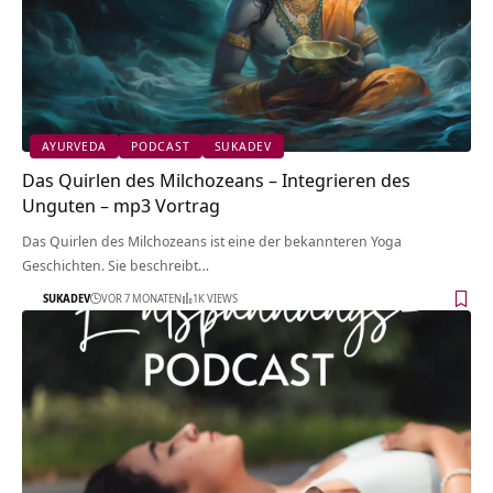
AYURVEDA
PODCAST
SUKADEV
Das Quirlen des Milchozeans – Integrieren des
Unguten – mp3 Vortrag
Das Quirlen des Milchozeans ist eine der bekannteren Yoga
Geschichten. Sie beschreibt…
SUKADEV
VOR 7 MONATEN
1K VIEWS