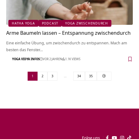
HATHA YOGA
PODCAST
YOGA ZWISCHENDURCH
Arme Baumeln lassen – Entspannung zwischendurch
Eine einfache Übung, um zwischendurch zu entspannen. Mach am
besten das Fenster…
YOGA VIDYA INFOS
VOR 2 JAHREN
1.1K VIEWS
1
2
3
…
34
35
Folge uns