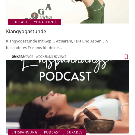
PODCAST
YOGASTUNDE
Klangyogastunde
Klangyogastunde mit Gopiji, Atmaram, Tara und Aspen Ein
besonderes Erlebnis für deine…
OMKARA
VOR 4 WOCHEN
3.3K VIEWS
ENTSPANNUNG
PODCAST
SUKADEV