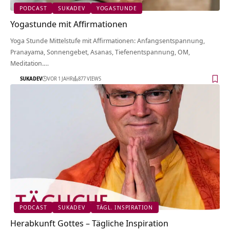
PODCAST
SUKADEV
YOGASTUNDE
Yogastunde mit Affirmationen
Yoga Stunde Mittelstufe mit Affirmationen: Anfangsentspannung,
Pranayama, Sonnengebet, Asanas, Tiefenentspannung, OM,
Meditation.…
SUKADEV
VOR 1 JAHR
877 VIEWS
PODCAST
SUKADEV
TÄGL. INSPIRATION
Herabkunft Gottes – Tägliche Inspiration