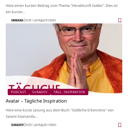
Höre einen kurzen Beitrag zum Thema "Herabkunft Gottes". Dies ist
ein kurzer…
OMKARA
VOR 1 JAHR
818 VIEWS
PODCAST
SUKADEV
TÄGL. INSPIRATION
Avatar – Tägliche Inspiration
Höre eine kurze Lesung aus dem Buch "Göttliche Erkenntnis" von
Swami Sivananda…
SUKADEV
VOR 1 JAHR
901 VIEWS