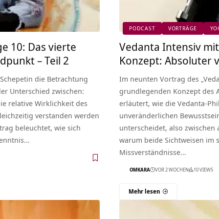
PODCAST
VORTRÄGE
YO
ge 10: Das vierte
Vedanta Intensiv mit 
dpunkt – Teil 2
Konzept: Absoluter vs
 Schepetin die Betrachtung
Im neunten Vortrag des „Veda
der Unterschied zwischen:
grundlegenden Konzept des Adv
ie relative Wirklichkeit des
erläutert, wie die Vedanta-Ph
leichzeitig verstanden werden
unveränderlichen Bewusstsein
rag beleuchtet, wie sich
unterscheidet, also zwischen a
kenntnis…
warum beide Sichtweisen im sp
Missverständnisse…
OMKARA
VOR 2 WOCHEN
10 VIEWS
Mehr lesen