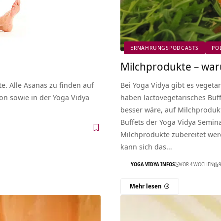
ERNÄHRUNGSPODCASTS
PO
Milchprodukte – wa
te. Alle Asanas zu finden auf
Bei Yoga Vidya gibt es vegeta
kon sowie in der Yoga Vidya
haben lactovegetarisches Buff
besser wäre, auf Milchprodukt
Buffets der Yoga Vidya Semin
Milchprodukte zubereitet werd
kann sich das…
YOGA VIDYA INFOS
VOR 4 WOCHEN
9
Mehr lesen