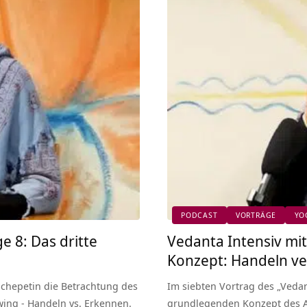
PODCAST
VORTRÄGE
YO
e 8: Das dritte
Vedanta Intensiv mit 
Konzept: Handeln ver
Schepetin die Betrachtung des
Im siebten Vortrag des „Vedan
wing - Handeln vs. Erkennen.
grundlegenden Konzept des Ad