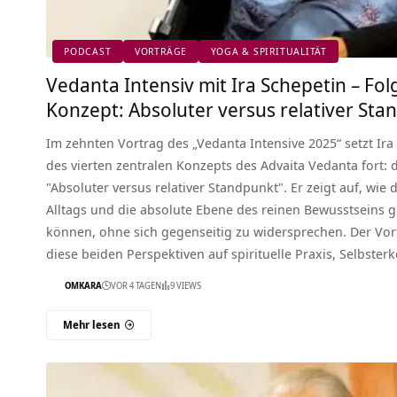
PODCAST
VORTRÄGE
YOGA & SPIRITUALITÄT
Vedanta Intensiv mit Ira Schepetin – Fol
Konzept: Absoluter versus relativer Stan
Im zehnten Vortrag des „Vedanta Intensive 2025“ setzt Ira
des vierten zentralen Konzepts des Advaita Vedanta fort: 
"Absoluter versus relativer Standpunkt". Er zeigt auf, wie d
Alltags und die absolute Ebene des reinen Bewusstseins g
können, ohne sich gegenseitig zu widersprechen. Der Vort
diese beiden Perspektiven auf spirituelle Praxis, Selbster
OMKARA
VOR 4 TAGEN
9 VIEWS
Mehr lesen