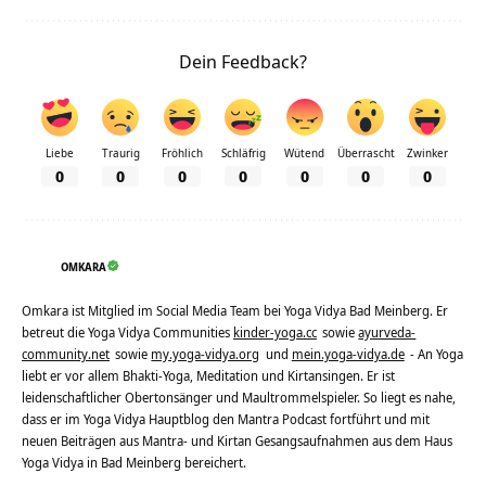
Dein Feedback?
Liebe
Traurig
Fröhlich
Schläfrig
Wütend
Überrascht
Zwinker
0
0
0
0
0
0
0
OMKARA
Omkara ist Mitglied im Social Media Team bei Yoga Vidya Bad Meinberg. Er
betreut die Yoga Vidya Communities
kinder-yoga.cc
sowie
ayurveda-
community.net
sowie
my.yoga-vidya.org
und
mein.yoga-vidya.de
- An Yoga
liebt er vor allem Bhakti-Yoga, Meditation und Kirtansingen. Er ist
leidenschaftlicher Obertonsänger und Maultrommelspieler. So liegt es nahe,
dass er im Yoga Vidya Hauptblog den Mantra Podcast fortführt und mit
neuen Beiträgen aus Mantra- und Kirtan Gesangsaufnahmen aus dem Haus
Yoga Vidya in Bad Meinberg bereichert.