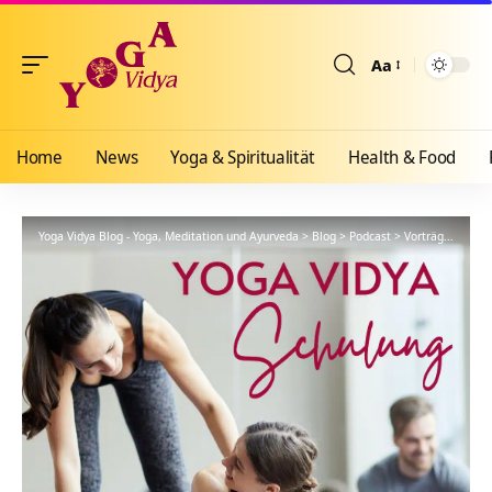
Aa
Größenänderun
Home
News
Yoga & Spiritualität
Health & Food
Yoga Vidya Blog - Yoga, Meditation und Ayurveda
>
Blog
>
Podcast
>
Vorträge
>
YVS6