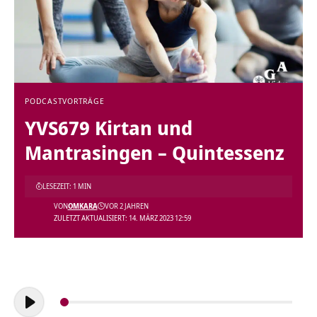
PODCAST
VORTRÄGE
YVS679 Kirtan und
Mantrasingen – Quintessenz
LESEZEIT: 1 MIN
VON
OMKARA
VOR 2 JAHREN
ZULETZT AKTUALISIERT: 14. MÄRZ 2023 12:59
Audio-
Player