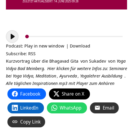
ZULETZT AKTUALISIERT: 14. JUNI 2025 09:28
Audio-
Player
Podcast:
Play in new window
|
Download
Subscribe:
RSS
Kurzvortrag über die
Bhagavad Gita
von
Sukadev
von
Yoga
Vidya Bad Meinberg.
Hier klicken für weitere Infos zu:
Seminare
bei Yoga Vidya,
Meditation
,
Ayurveda
,
Yogalehrer Ausbildung
.
Alle täglichen Inspirationen mp3 mit Player zum Anhören
Facebook
Share on X
LinkedIn
WhatsApp
Email
Copy Link