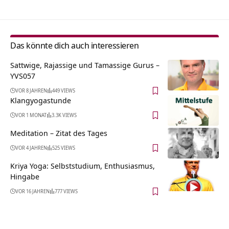
Das könnte dich auch interessieren
Sattwige, Rajassige und Tamassige Gurus –
YVS057
VOR 8 JAHREN
449 VIEWS
Klangyogastunde
VOR 1 MONAT
3.3K VIEWS
Meditation – Zitat des Tages
VOR 4 JAHREN
525 VIEWS
Kriya Yoga: Selbststudium, Enthusiasmus,
Hingabe
VOR 16 JAHREN
777 VIEWS