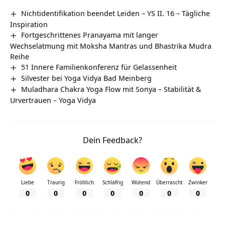
Nichtidentifikation beendet Leiden – YS II. 16 – Tägliche
Inspiration
Fortgeschrittenes Pranayama mit langer
Wechselatmung mit Moksha Mantras und Bhastrika Mudra
Reihe
51 Innere Familienkonferenz für Gelassenheit
Silvester bei Yoga Vidya Bad Meinberg
Muladhara Chakra Yoga Flow mit Sonya – Stabilität &
Urvertrauen – Yoga Vidya
Dein Feedback?
Liebe
Traurig
Fröhlich
Schläfrig
Wütend
Überrascht
Zwinker
0
0
0
0
0
0
0