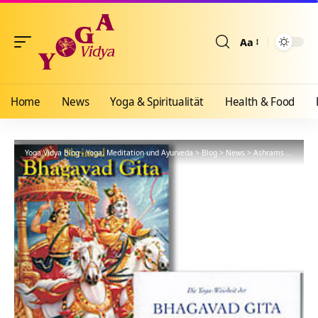
Aa
Größenänderun
Home
News
Yoga & Spiritualität
Health & Food
Yoga Vidya Blog - Yoga, Meditation und Ayurveda
>
Blog
>
News
>
Ashrams
>
Bad Me