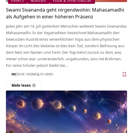
EVENTS
NORDSEE
YOGA & SPIRITUALITÄT
Swami Sivananda geht nirgendwohin: Mahasamadhi
als Aufgehen in einer höheren Präsenz
Jedes Jahr am 14. Juli gedenken Menschen weltweit Swami Sivanandas
Mahasamadhi. In der Yogatradition bezeichnet Mahasamadhi den
bewussten Austritt eines verwirklichten Yogis aus dem physischen
Körper. Im Licht des Vedanta ist dies kein Tod, sondern Befreiung aus
dem Netz von Namen und Form. Der Yogi kehrt zurück zu dem, was
immer schon war: unveränderlich, ungebunden, eins mit Brahman.
Für seine Schüler jedoch bleibt die…
HU
VOR 1 MONAT
101 VIEWS
Mehr lesen