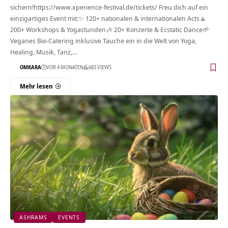
sichern!https://www.xperience-festival.de/tickets/ Freu dich auf ein
einzigartiges Event mit:✨ 120+ nationalen & internationalen Acts🧘
200+ Workshops & Yogastunden🎶 20+ Konzerte & Ecstatic Dance🌱
Veganes Bio-Catering inklusive Tauche ein in die Welt von Yoga,
Healing, Musik, Tanz,…
OMKARA
VOR 4 MONATEN
683 VIEWS
Mehr lesen
ASHRAMS
EVENTS