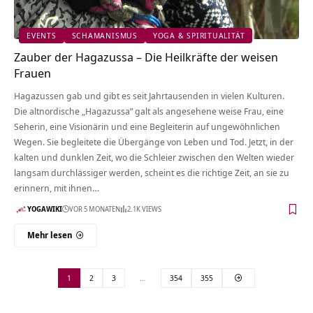
EVENTS
SCHAMANISMUS
YOGA & SPIRITUALITÄT
Zauber der Hagazussa – Die Heilkräfte der weisen
Frauen
Hagazussen gab und gibt es seit Jahrtausenden in vielen Kulturen.
Die altnordische „Hagazussa” galt als angesehene weise Frau, eine
Seherin, eine Visionärin und eine Begleiterin auf ungewöhnlichen
Wegen. Sie begleitete die Übergänge von Leben und Tod. Jetzt, in der
kalten und dunklen Zeit, wo die Schleier zwischen den Welten wieder
langsam durchlässiger werden, scheint es die richtige Zeit, an sie zu
erinnern, mit ihnen…
YOGAWIKI
VOR 5 MONATEN
2.1K VIEWS
Mehr lesen
1
2
3
…
354
355