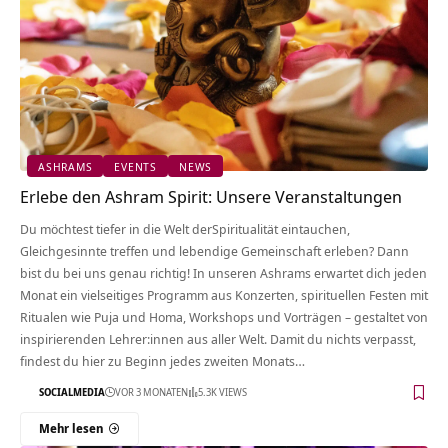
ASHRAMS
EVENTS
NEWS
Erlebe den Ashram Spirit: Unsere Veranstaltungen
Du möchtest tiefer in die Welt derSpiritualität eintauchen,
Gleichgesinnte treffen und lebendige Gemeinschaft erleben? Dann
bist du bei uns genau richtig! In unseren Ashrams erwartet dich jeden
Monat ein vielseitiges Programm aus Konzerten, spirituellen Festen mit
Ritualen wie Puja und Homa, Workshops und Vorträgen – gestaltet von
inspirierenden Lehrer:innen aus aller Welt. Damit du nichts verpasst,
findest du hier zu Beginn jedes zweiten Monats…
SOCIALMEDIA
VOR 3 MONATEN
5.3K VIEWS
Mehr lesen