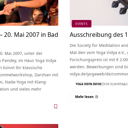
EVENTS
– 20. Mai 2007 in Bad
Ausschreibung des 
Die Society for Meditation an
Mal den vom Yoga Vidya e.V.,
0. Mai 2007, unter der
Forschungspreis ist mit € 2.00
u Pandey, im Haus Yoga Vidya
werden. Bewerbungen sind bis
n könnt Ihr klassische
vidya.de/yogaweb/de/common/
 Trommelworkshop, Darshan mit
n, Nada-Yoga mit Klang-
YOGA VIDYA INFOS
VOR 20 JAHREN
5
ation und vieles mehr
Mehr lesen