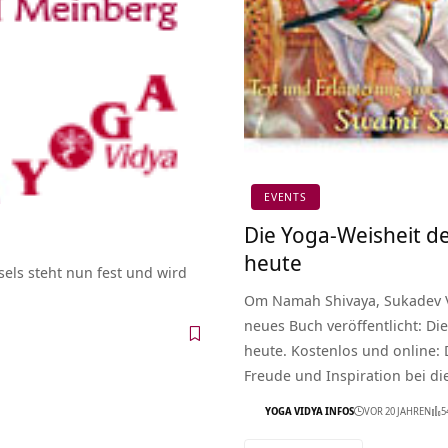
EVENTS
Die Yoga-Weisheit 
heute
els steht nun fest und wird
Om Namah Shivaya, Sukadev Vo
neues Buch veröffentlicht: D
heute. Kostenlos und online: D
Freude und Inspiration bei di
YOGA VIDYA INFOS
VOR 20 JAHREN
5