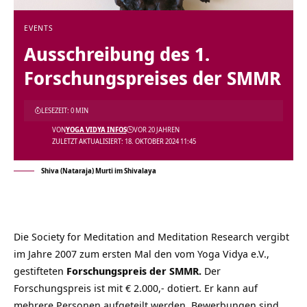
EVENTS
Ausschreibung des 1.
Forschungspreises der SMMR
LESEZEIT: 0 MIN
VON
YOGA VIDYA INFOS
VOR 20 JAHREN
ZULETZT AKTUALISIERT: 18. OKTOBER 2024 11:45
Shiva (Nataraja) Murti im Shivalaya
Die Society for Meditation and Meditation Research vergibt
im Jahre 2007 zum ersten Mal den vom Yoga Vidya e.V.,
gestifteten
Forschungspreis der SMMR.
Der
Forschungspreis ist mit € 2.000,- dotiert. Er kann auf
mehrere Personen aufgeteilt werden. Bewerbungen sind