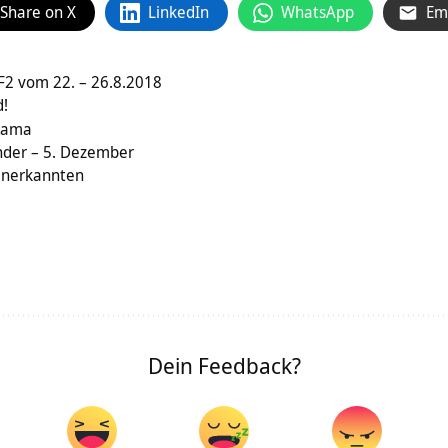
Share on X
LinkedIn
WhatsApp
Em
F2 vom 22. – 26.8.2018
d!
Rama
nder – 5. Dezember
 Unerkannten
Dein Feedback?