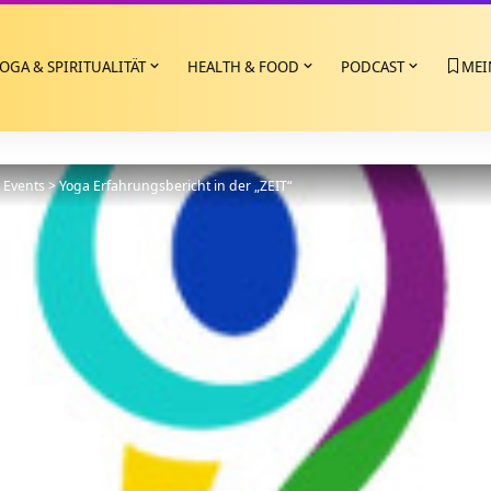
OGA & SPIRITUALITÄT
HEALTH & FOOD
PODCAST
MEI
>
Events
>
Yoga Erfahrungsbericht in der „ZEIT“