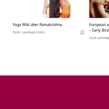
Yoga Wiki über Ramakrishna
European a
– Early Bir
VOR 11 JAHREN
514 VIEWS
VOR 2 JAHREN