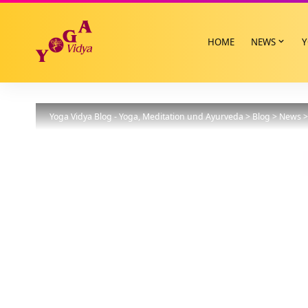
HOME
NEWS
Y
Yoga Vidya Blog - Yoga, Meditation und Ayurveda
>
Blog
>
News