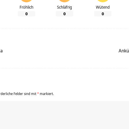
Fröhlich
Schläfrig
Wütend
0
0
0
ya
Ankü
rderliche Felder sind mit
*
markiert.