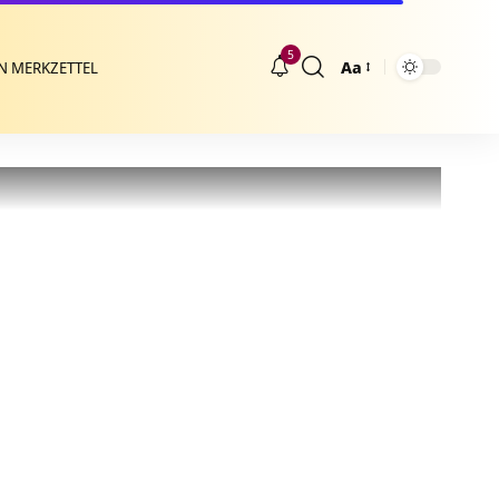
5
Aa
N MERKZETTEL
Größenänderung