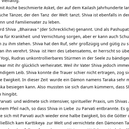
vielfältig.
 mit Asche beschmierte Asket, der auf dem Kailash Jahrhunderte la
sche Tänzer, der den
Tanz
der
Welt
tanzt. Shiva ist ebenfalls in de
ann und Familienvater zu leben.
ird
Shiva
„
Bhairava
“ (der Schreckliche) genannt. Und als
Pashupat
va für
Krankheit
und Vernichtung sorgen, aber er kann auch Schu
zu ihm stehen. Shiva hat den Ruf, sehr großzügig und gütig zu se
n ihn verehrt.
Shiva
ist Herr des Lebensatems, er herrscht so üb
 Yogi, Rudras unkontrollierbares Stürmen in der Seele zu bändige
ar mit ihr glücklich verheiratet. Weil ihr Vater Shiva jedoch imm
endigem Leib. Shiva konnte die Trauer schier nicht ertragen, zog s
e Ewigkeit. In dieser
Zeit
wurde ein Dämon namens Taraka sehr mä
aka besiegen kann. Also mussten sie sich darum kümmern, dass Sh
 hingibt.
Parvati
und widmete sich intensiver, spiritueller Praxis, um Shiva
inem Pfeil nach, so dass Shiva in
Liebe
zu Parvati entbrannte. Es 
te sich mit Parvati auch wieder eine halbe Ewigkeit, bis die Gött
hließlich kam
Karttikeya
zur Welt und vernichtete den Dämonen Tar