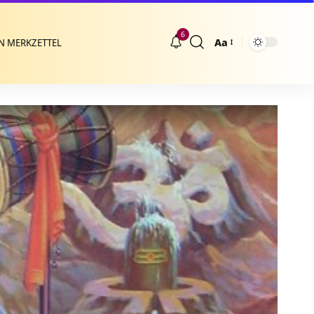
6
Aa
N MERKZETTEL
Größenänderung