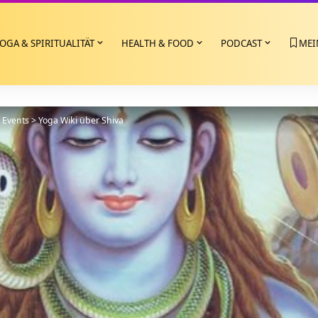
OGA & SPIRITUALITÄT
HEALTH & FOOD
PODCAST
MEI
>
Events
>
Yoga Wiki über Shiva