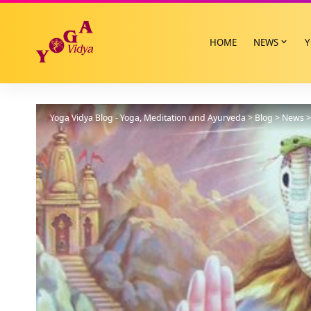
HOME
NEWS
Y
Yoga Vidya Blog - Yoga, Meditation und Ayurveda
>
Blog
>
News