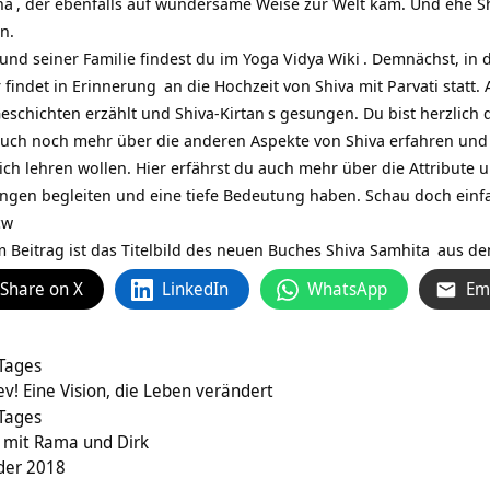
ha
, der ebenfalls auf wundersame Weise zur Welt kam. Und ehe Sh
n.
und seiner Familie findest du im
Yoga Vidya Wiki
. Demnächst, in 
r findet in
Erinnerung
an die Hochzeit von Shiva mit Parvati statt.
eschichten erzählt und Shiva-
Kirtan
s gesungen. Du bist herzlich 
ch noch mehr über die anderen Aspekte von Shiva erfahren und s
ch lehren wollen. Hier erfährst du auch mehr über die Attribute u
ungen begleiten und eine tiefe Bedeutung haben. Schau doch einf
cw
m Beitrag ist das Titelbild des neuen Buches
Shiva Samhita
aus d
Share on X
LinkedIn
WhatsApp
Em
 Tages
v! Eine Vision, die Leben verändert
 Tages
 mit Rama und Dirk
der 2018