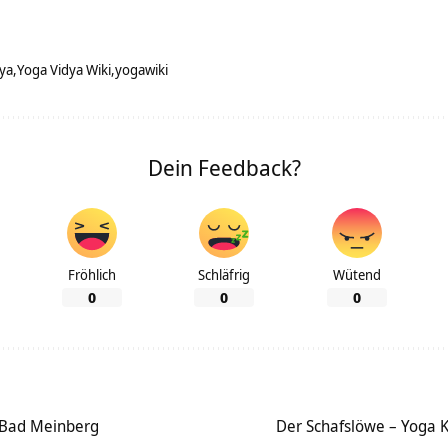
ya
Yoga Vidya Wiki
yogawiki
Dein Feedback?
Fröhlich
Schläfrig
Wütend
0
0
0
n Bad Meinberg
Der Schafslöwe – Yoga K