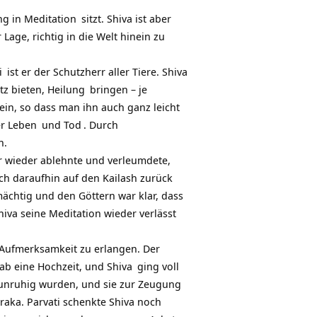
ng in
Meditation
sitzt. Shiva ist aber
r Lage, richtig in die Welt hinein zu
i
ist er der Schutzherr aller Tiere. Shiva
tz bieten,
Heilung
bringen – je
in, so dass man ihn auch ganz leicht
er
Leben
und
Tod
. Durch
n.
er wieder ablehnte und verleumdete,
ich daraufhin auf den Kailash zurück
chtig und den Göttern war klar, dass
iva seine Meditation wieder verlässt
s Aufmerksamkeit zu erlangen. Der
gab eine Hochzeit, und
Shiva
ging voll
er unruhig wurden, und sie zur Zeugung
aka. Parvati schenkte Shiva noch