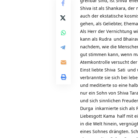
greifbar sind, ist
Shiva
eher 
Shiva ist als Shankara, der
auch der ekstatische kosmi
gehen, als Geliebter, Ehem
Als Herr der Vernichtung w
kann als
Rudra
und Bhaira
nachdem, wie die Menschen 
gut stimmen kann, wenn ma
Atemkontrolle versucht der
Einst liebte
Shiva
Sati
und w
verbrannte sie sich bei leb
und meditierte so eine halb
nur ein Sohn von Shiva Tar
und sich sinnlichen Freuden
Durga
inkarnierte sich als
Liebesgott
Kama
half mit e
in die Welt hinein, vergnüg
eines Sohnes drängten. Sc