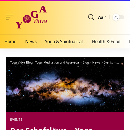
Aa
Größenänderun
Home
News
Yoga & Spiritualität
Health & Food
Yoga Vidya Blog - Yoga, Meditation und Ayurveda
>
Blog
>
News
>
Events
>
Der Schaf
EVENTS