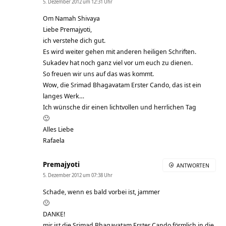
5. Dezember 2012 um 12:31 Uhr
Om Namah Shivaya
Liebe Premajyoti,
ich verstehe dich gut.
Es wird weiter gehen mit anderen heiligen Schriften.
Sukadev hat noch ganz viel vor um euch zu dienen.
So freuen wir uns auf das was kommt.
Wow, die Srimad Bhagavatam Erster Cando, das ist ein
langes Werk…
Ich wünsche dir einen lichtvollen und herrlichen Tag
🙂
Alles Liebe
Rafaela
Premajyoti
ANTWORTEN
5. Dezember 2012 um 07:38 Uhr
Schade, wenn es bald vorbei ist, jammer
🙁
DANKE!
mir ist die Srimad Bhagavatam Erster Cando förmlich in die