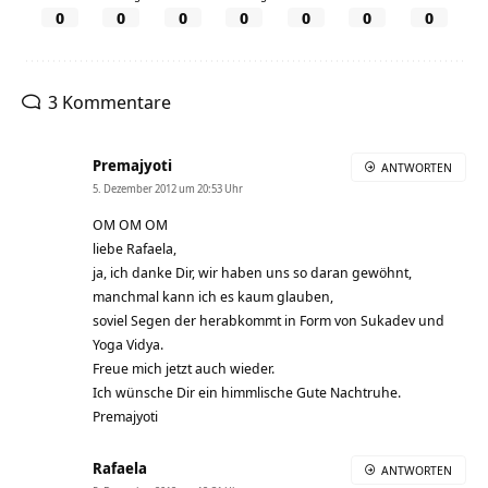
0
0
0
0
0
0
0
3 Kommentare
Premajyoti
ANTWORTEN
5. Dezember 2012 um 20:53 Uhr
OM OM OM
liebe Rafaela,
ja, ich danke Dir, wir haben uns so daran gewöhnt,
manchmal kann ich es kaum glauben,
soviel Segen der herabkommt in Form von Sukadev und
Yoga Vidya.
Freue mich jetzt auch wieder.
Ich wünsche Dir ein himmlische Gute Nachtruhe.
Premajyoti
Rafaela
ANTWORTEN