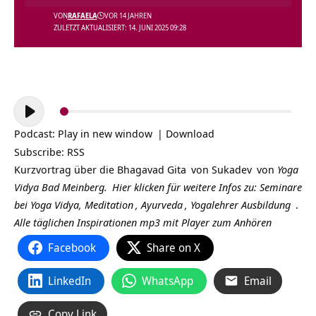
VON
RAFAELA
VOR 14 JAHREN
ZULETZT AKTUALISIERT: 14. JUNI 2025 09:28
Audio-
Player
Podcast:
Play in new window
|
Download
Subscribe:
RSS
Kurzvortrag über die
Bhagavad Gita
von
Sukadev
von
Yoga
Vidya Bad Meinberg.
Hier klicken für weitere Infos zu:
Seminare
bei Yoga Vidya,
Meditation
,
Ayurveda
,
Yogalehrer Ausbildung
.
Alle täglichen Inspirationen mp3 mit Player zum Anhören
Facebook
Share on X
LinkedIn
WhatsApp
Email
Copy Link