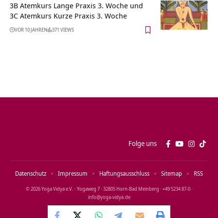
3B Atemkurs Lange Praxis 3. Woche und
3C Atemkurs Kurze Praxis 3. Woche
VOR 10 JAHREN
371 VIEWS
Folge uns
Datenschutz
Impressum
Haftungsausschluss
Sitemap
RSS
© 2026 Yoga Vidya e.V. · Yogaweg 7 · 32805 Horn‑Bad Meinberg · +49 5234 87‑0 ·
info@yoga‑vidya.de