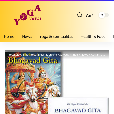
Aa
Größenänderun
Home
News
Yoga & Spiritualität
Health & Food
Yoga Vidya Blog - Yoga, Meditation und Ayurveda
>
Blog
>
News
>
Ashrams
>
Bad Me