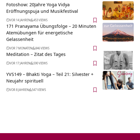
Fotoshow: 20Jahre Yoga Vidya
Eröffnungspuja und Musikfestival
VOR 14 JAHREN
453 VIEWS
171 Pranayama Übungsfolge – 20 Minuten
Atemübungen für energetische
Gelassenheit
VOR 7 MONATEN
846 VIEWS
Meditation – Zitat des Tages
VOR 17 JAHREN
590 VIEWS
YVS149 – Bhakti Yoga – Teil 21: Silvester +
Neujahr spirituell
VOR 8 JAHREN
547 VIEWS