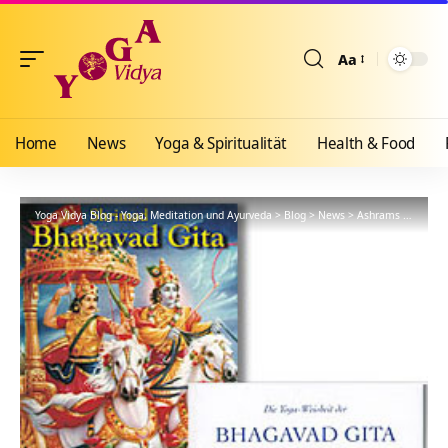
Aa
Größenänderun
Home
News
Yoga & Spiritualität
Health & Food
Yoga Vidya Blog - Yoga, Meditation und Ayurveda
>
Blog
>
News
>
Ashrams
>
Bad Me