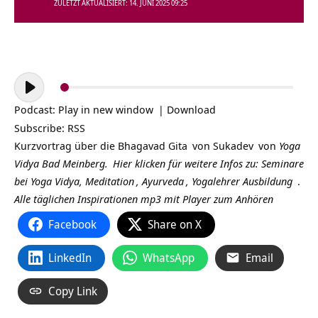
ZULETZT AKTUALISIERT: 14. JUNI 2025 09:25
Audio-
Player
Podcast:
Play in new window
|
Download
Subscribe:
RSS
Kurzvortrag über die
Bhagavad Gita
von
Sukadev
von
Yoga
Vidya Bad Meinberg.
Hier klicken für weitere Infos zu:
Seminare
bei Yoga Vidya,
Meditation
,
Ayurveda
,
Yogalehrer Ausbildung
.
Alle täglichen Inspirationen mp3 mit Player zum Anhören
Facebook
Share on X
LinkedIn
WhatsApp
Email
Copy Link