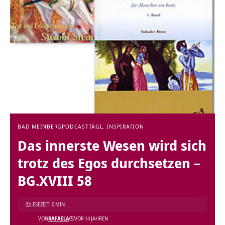
BAD MEINBERG
PODCAST
TÄGL. INSPIRATION
Das innerste Wesen wird sich
trotz des Egos durchsetzen –
BG.XVIII 58
LESEZEIT: 0 MIN
VON
RAFAELA
VOR 14 JAHREN