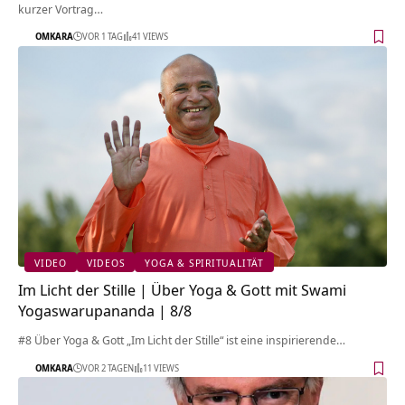
kurzer Vortrag…
OMKARA
VOR 1 TAG
41 VIEWS
VIDEO
VIDEOS
YOGA & SPIRITUALITÄT
Im Licht der Stille | Über Yoga & Gott mit Swami
Yogaswarupananda | 8/8
#8 Über Yoga & Gott „Im Licht der Stille“ ist eine inspirierende…
OMKARA
VOR 2 TAGEN
11 VIEWS