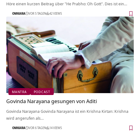
Höre einen kurzen Beitrag über "He Prabho: Oh Gott". Dies ist ein…
OMKARA
VOR 5 TAGEN
42 VIEWS
MANTRA
PODCAST
Govinda Narayana gesungen von Aditi
Govinda Narayana Govinda Narayana ist ein Krishna Kirtan: Krishna
wird angerufen als…
OMKARA
VOR 6 TAGEN
14 VIEWS