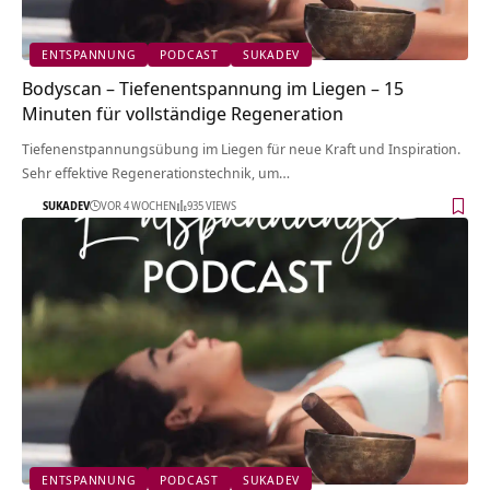
ENTSPANNUNG
PODCAST
SUKADEV
Bodyscan – Tiefenentspannung im Liegen – 15
Minuten für vollständige Regeneration
Tiefenenstpannungsübung im Liegen für neue Kraft und Inspiration.
Sehr effektive Regenerationstechnik, um…
SUKADEV
VOR 4 WOCHEN
935 VIEWS
ENTSPANNUNG
PODCAST
SUKADEV