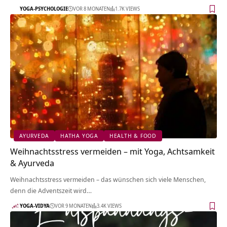
YOGA-PSYCHOLOGIE
VOR 8 MONATEN
1.7K VIEWS
AYURVEDA
HATHA YOGA
HEALTH & FOOD
Weihnachtsstress vermeiden – mit Yoga, Achtsamkeit
& Ayurveda
Weihnachtsstress vermeiden – das wünschen sich viele Menschen,
denn die Adventszeit wird…
YOGA-VIDYA
VOR 9 MONATEN
3.4K VIEWS