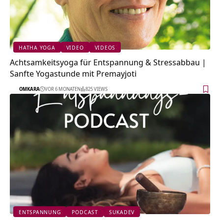
HATHA YOGA
VIDEO
VIDEOS
Achtsamkeitsyoga für Entspannung & Stressabbau |
Sanfte Yogastunde mit Premayjoti
OMKARA
VOR 6 MONATEN
825 VIEWS
ENTSPANNUNG
PODCAST
SUKADEV