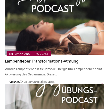
ENTSPANNUNG
PODCAST
Lampenfieber Transformations-Atmung
Wandle Lampenfieber in freudevolle Energie um. Lampenfieber heißt
Aktivierung des Organismus. Diese…
OMKARA
VOR 12 MONATEN
940 VIEWS