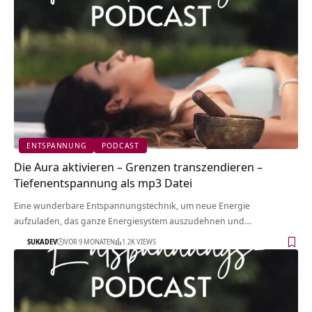
ENTSPANNUNG
PODCAST
Die Aura aktivieren – Grenzen transzendieren –
Tiefenentspannung als mp3 Datei
Eine wunderbare Entspannungstechnik, um neue Energie
aufzuladen, das ganze Energiesystem auszudehnen und…
SUKADEV
VOR 9 MONATEN
1.2K VIEWS