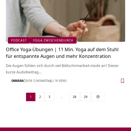
PODCAST
YOGA ZWISCHENDURCH
Office Yoga-Übungen | 11 Min. Yoga auf dem Stuhl
für entspannte Augen und mehr Konzentration
Die Augen fühlen sich durch viel Bildschirmarbeit müde an? Dieser
kurze Audiobeitrag…
OMKARA
VOR 12 MONATEN
1.1K VIEWS
1
2
3
…
28
29