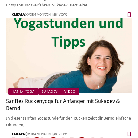
Entspannungsverfahren. Sukadev Bretz leitet…
OMKARA
VOR 4 MONATEN
984 VIEWS
HATHA YOGA
SUKADEV
VIDEO
Sanftes Rückenyoga für Anfänger mit Sukadev &
Bernd
In dieser sanften Yogastunde für den Rücken zeigt dir Bernd einfache
Übungen,…
OMKARA
VOR 4 MONATEN
488 VIEWS