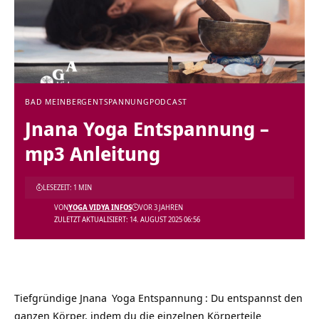
BAD MEINBERG
ENTSPANNUNG
PODCAST
Jnana Yoga Entspannung –
mp3 Anleitung
LESEZEIT: 1 MIN
VON
YOGA VIDYA INFOS
VOR 3 JAHREN
ZULETZT AKTUALISIERT: 14. AUGUST 2025 06:56
Tiefgründige Jnana
Yoga Entspannung
: Du entspannst den
ganzen Körper, indem du die einzelnen Körperteile