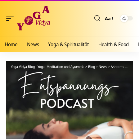
Aa
Größenänderun
Home
News
Yoga & Spiritualität
Health & Food
Yoga Vidya Blog - Yoga, Meditation und Ayurveda
>
Blog
>
News
>
Ashrams
>
Bad Me