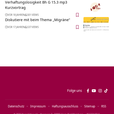
Verhaftungslosigkeit Bh G 15.3 mp3
Kurzvortrag
VOR 18 JAHREN
501 VIEWS
Diskutiere mit beim Thema „Migräne“
VOR 17 JAHREN
537 VIEWS
Folge uns
Datenschutz
Impressum
Haftungsausschluss
Sitemap
RSS