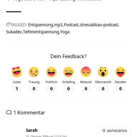
TAGGED:
Entspannung
mp3
Podcast
stressabbau-podcast
Sukadev
Tiefenentspannung
Yoga
Dein Feedback?
Liebe
Traurig
Fröhlich
Schläfrig
Wütend
Überrascht
Zwinker
1
0
0
0
0
0
0
1 Kommentar
Sarah
ANTWORTEN
31. Oktober 2009 um 17:14 Uhr