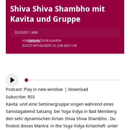
Shiva Shiva Shambho mit
Kavita und Gruppe
LESEZEIT: 1 MIN
VON
OMKARA
VOR 8 JAHREN
ZULETZT AKTUALISIERT: 25. JUNI 2025 11:49
Audio-
Player
Podcast:
Play in new window
|
Download
Subscribe:
RSS
Kavita
und eine Seminargruppe singen während eines
Samstagabend
Satsang
bei
Yoga Vidya in Bad Meinberg
den sehr dynamischen Kirtan
Shiva Shiva Shambho
. Du
findest dieses
Mantra
in the
Yoga Vidya Kirtanheft
unter