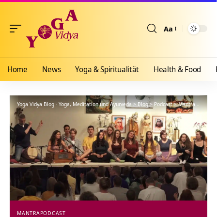
Aa
Größenänderun
Home
News
Yoga & Spiritualität
Health & Food
Yoga Vidya Blog - Yoga, Meditation und Ayurveda
>
Blog
>
Podcast
>
Mantra
>
Shiva 
MANTRA
PODCAST