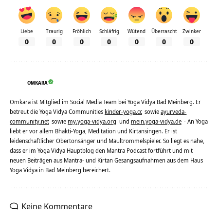
Liebe
Traurig
Fröhlich
Schläfrig
Wütend
Überrascht
Zwinker
0
0
0
0
0
0
0
OMKARA
Omkara ist Mitglied im Social Media Team bei Yoga Vidya Bad Meinberg. Er
betreut die Yoga Vidya Communities
kinder-yoga.cc
sowie
ayurveda-
community.net
sowie
my.yoga-vidya.org
und
mein.yoga-vidya.de
- An Yoga
liebt er vor allem Bhakti-Yoga, Meditation und Kirtansingen. Er ist
leidenschaftlicher Obertonsänger und Maultrommelspieler. So liegt es nahe,
dass er im Yoga Vidya Hauptblog den Mantra Podcast fortführt und mit
neuen Beiträgen aus Mantra- und Kirtan Gesangsaufnahmen aus dem Haus
Yoga Vidya in Bad Meinberg bereichert.
Keine Kommentare