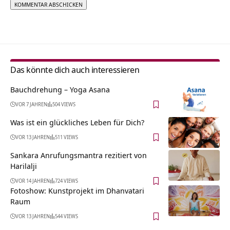
Alternative:
Das könnte dich auch interessieren
Bauchdrehung – Yoga Asana
VOR 7 JAHREN
504 VIEWS
Was ist ein glückliches Leben für Dich?
VOR 13 JAHREN
511 VIEWS
Sankara Anrufungsmantra rezitiert von
Harilalji
VOR 14 JAHREN
724 VIEWS
Fotoshow: Kunstprojekt im Dhanvatari
Raum
VOR 13 JAHREN
544 VIEWS