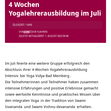
4 Wochen
Yogalehrerausbildung im Juli
LESEZEIT: 1 MIN
VON
DIRK
VOR 9 JAHREN
ZULETZT AKTUALISIERT: 1. AUGUST 2025 09:48
Im Juli feierte eine weitere Gruppe erfolgreich den
Abschluss ihrer
4-Wochen Yogalehrerausbildung
Intensiv
bei
Yoga Vidya Bad Meinberg
.
Die Teilnehmerinnen und Teilnehmer haben zusammen
intensive Erfahrungen und positive Erlebnisse gemacht
sowie
wertvolle Kenntnisse und praktisches Wissen über
den
integralen Yoga
in der Tradition von
Swami
Sivananda
und
Swami Vishnu-devananda
erhalten.