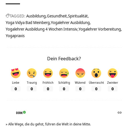
TAGGED:
Ausbildung
Gesundheit
Spiritualität
Yoga Vidya Bad Meinberg
Yogalehrer Ausbildung
Yogalehrer Ausbildung 4 Wochen Intensiv
Yogalehrer Vorbereitung
Yogapraxis
Dein Feedback?
Liebe
Traurig
Fröhlich
Schläfrig
Wütend
Überrascht
Zwinker
0
0
0
0
0
0
0
DIRK
» Alle Wege, die du gehst, führen die Welt in deine Mitte.