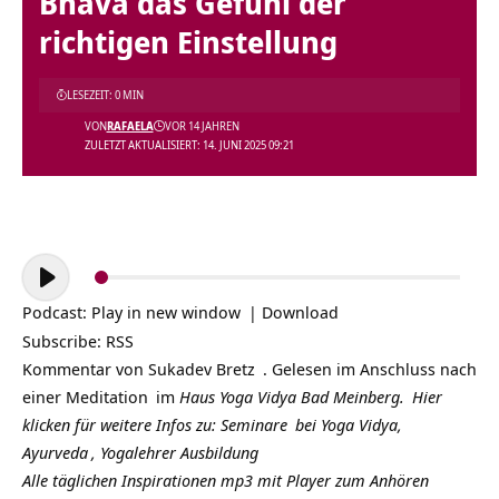
Bhava das Gefühl der
richtigen Einstellung
LESEZEIT: 0 MIN
VON
RAFAELA
VOR 14 JAHREN
ZULETZT AKTUALISIERT: 14. JUNI 2025 09:21
Audio-
Player
Podcast:
Play in new window
|
Download
Subscribe:
RSS
Kommentar von
Sukadev Bretz
. Gelesen im Anschluss nach
einer
Meditation
im
Haus Yoga Vidya Bad Meinberg.
Hier
klicken für weitere Infos zu:
Seminare
bei Yoga Vidya,
Ayurveda
,
Yogalehrer Ausbildung
Alle täglichen Inspirationen mp3 mit Player zum Anhören