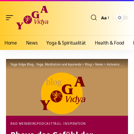
Aa
Größenänderun
Home
News
Yoga & Spiritualität
Health & Food
Yoga Vidya Blog - Yoga, Meditation und Ayurveda
>
Blog
>
News
>
Ashrams
>
Bad Me
BAD MEINBERG
PODCAST
TÄGL. INSPIRATION