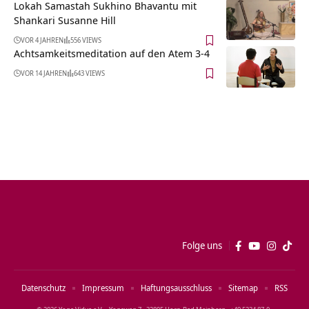
Lokah Samastah Sukhino Bhavantu mit
Shankari Susanne Hill
VOR 4 JAHREN
556 VIEWS
Achtsamkeitsmeditation auf den Atem 3-4
VOR 14 JAHREN
643 VIEWS
Folge uns
Datenschutz
Impressum
Haftungsausschluss
Sitemap
RSS