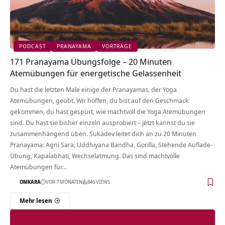
PODCAST
PRANAYAMA
VORTRÄGE
171 Pranayama Übungsfolge – 20 Minuten
Atemübungen für energetische Gelassenheit
Du hast die letzten Male einige der Pranayamas, der Yoga
Atemübungen, geübt. Wir hoffen, du bist auf den Geschmack
gekommen, du hast gespürt, wie machtvoll die Yoga Atemübungen
sind. Du hast sie bisher einzeln ausprobiert – jetzt kannst du sie
zusammenhängend üben. Sukadev leitet dich an zu 20 Minuten
Pranayama: Agni Sara, Uddhiyana Bandha, Gorilla, Stehende Auflade-
Übung, Kapalabhati, Wechselatmung. Das sind machtvolle
Atemübungen für…
OMKARA
VOR 7 MONATEN
846 VIEWS
Mehr lesen