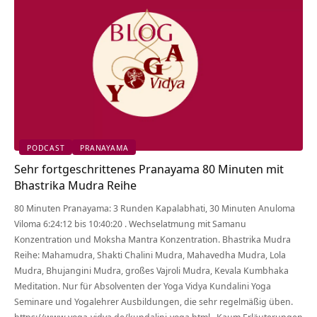
PODCAST
PRANAYAMA
Sehr fortgeschrittenes Pranayama 80 Minuten mit
Bhastrika Mudra Reihe
80 Minuten Pranayama: 3 Runden Kapalabhati, 30 Minuten Anuloma
Viloma 6:24:12 bis 10:40:20 . Wechselatmung mit Samanu
Konzentration und Moksha Mantra Konzentration. Bhastrika Mudra
Reihe: Mahamudra, Shakti Chalini Mudra, Mahavedha Mudra, Lola
Mudra, Bhujangini Mudra, großes Vajroli Mudra, Kevala Kumbhaka
Meditation. Nur für Absolventen der Yoga Vidya Kundalini Yoga
Seminare und Yogalehrer Ausbildungen, die sehr regelmäßig üben.