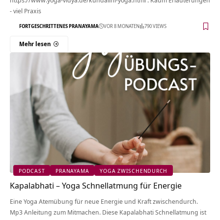
https://www.yoga-vidya.de/kundalini-yoga.html . Kaum Erläuterungen
- viel Praxis
FORTGESCHRITTENES PRANAYAMA
VOR 8 MONATEN
790 VIEWS
Mehr lesen
PODCAST
PRANAYAMA
YOGA ZWISCHENDURCH
Kapalabhati – Yoga Schnellatmung für Energie
Eine Yoga Atemübung für neue Energie und Kraft zwischendurch.
Mp3 Anleitung zum Mitmachen. Diese Kapalabhati Schnellatmung ist