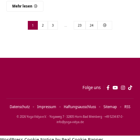
Mehr lesen
1
2
3
…
23
24
Folge uns
Datenschutz
Impressum
Haftungsausschluss
Sitemap
RSS
© 2026 Yoga Vidya e.V. · Yogaweg 7 · 32805 Horn‑Bad Meinberg · +49 5234 87‑0 ·
info@yoga‑vidya.de
WordPress Cookie Notice by Real Cookie Banner