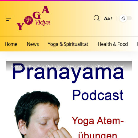
Aa
Größenänderun
Home
News
Yoga & Spiritualität
Health & Food
Yoga Vidya Blog - Yoga, Meditation und Ayurveda
>
Blog
>
Podcast
>
Pranayama
>
Di