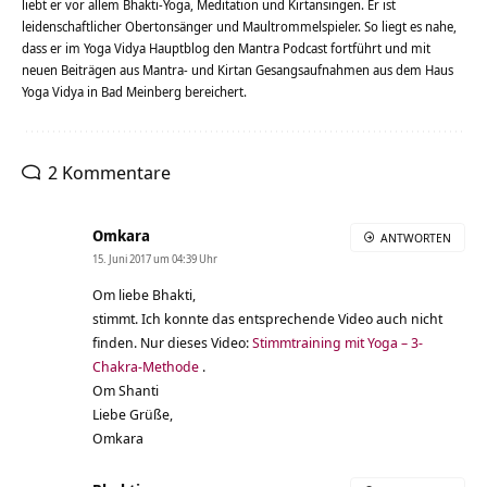
liebt er vor allem Bhakti-Yoga, Meditation und Kirtansingen. Er ist
leidenschaftlicher Obertonsänger und Maultrommelspieler. So liegt es nahe,
dass er im Yoga Vidya Hauptblog den Mantra Podcast fortführt und mit
neuen Beiträgen aus Mantra- und Kirtan Gesangsaufnahmen aus dem Haus
Yoga Vidya in Bad Meinberg bereichert.
2 Kommentare
Omkara
ANTWORTEN
15. Juni 2017 um 04:39 Uhr
Om liebe Bhakti,
stimmt. Ich konnte das entsprechende Video auch nicht
finden. Nur dieses Video:
Stimmtraining mit Yoga – 3-
Chakra-Methode
.
Om Shanti
Liebe Grüße,
Omkara