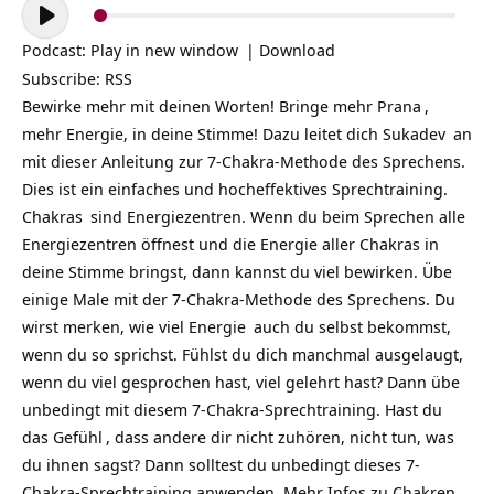
Audio-
Player
Podcast:
Play in new window
|
Download
Subscribe:
RSS
Bewirke mehr mit deinen Worten! Bringe mehr
Prana
,
mehr Energie, in deine Stimme! Dazu leitet dich
Sukadev
an
mit dieser Anleitung zur 7-Chakra-Methode des Sprechens.
Dies ist ein einfaches und hocheffektives Sprechtraining.
Chakras
sind Energiezentren. Wenn du beim Sprechen alle
Energiezentren öffnest und die Energie aller Chakras in
deine Stimme bringst, dann kannst du viel bewirken. Übe
einige Male mit der 7-Chakra-Methode des Sprechens. Du
wirst merken, wie viel
Energie
auch du selbst bekommst,
wenn du so sprichst. Fühlst du dich manchmal ausgelaugt,
wenn du viel gesprochen hast, viel gelehrt hast? Dann übe
unbedingt mit diesem 7-Chakra-Sprechtraining. Hast du
das
Gefühl
, dass andere dir nicht zuhören, nicht tun, was
du ihnen sagst? Dann solltest du unbedingt dieses 7-
Chakra-Sprechtraining anwenden. Mehr Infos zu Chakren