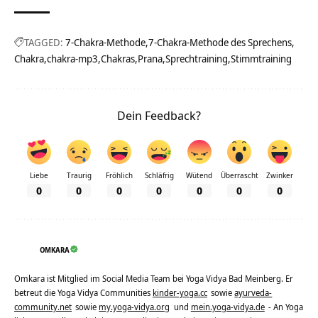
TAGGED:
7-Chakra-Methode
7-Chakra-Methode des Sprechens
Chakra
chakra-mp3
Chakras
Prana
Sprechtraining
Stimmtraining
Dein Feedback?
Liebe
Traurig
Fröhlich
Schläfrig
Wütend
Überrascht
Zwinker
0
0
0
0
0
0
0
OMKARA
Omkara ist Mitglied im Social Media Team bei Yoga Vidya Bad Meinberg. Er
betreut die Yoga Vidya Communities
kinder-yoga.cc
sowie
ayurveda-
community.net
sowie
my.yoga-vidya.org
und
mein.yoga-vidya.de
- An Yoga