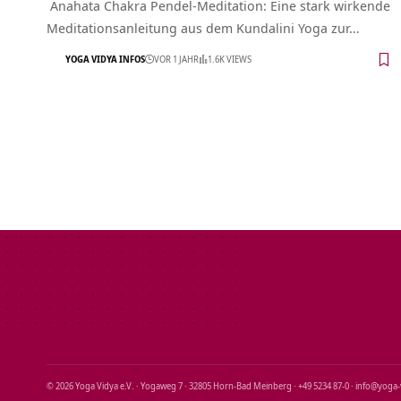
Anahata Chakra Pendel-Meditation: Eine stark wirkende
Meditationsanleitung aus dem Kundalini Yoga zur…
YOGA VIDYA INFOS
VOR 1 JAHR
1.6K VIEWS
© 2026 Yoga Vidya e.V. · Yogaweg 7 · 32805 Horn‑Bad Meinberg · +49 5234 87‑0 · info@yoga