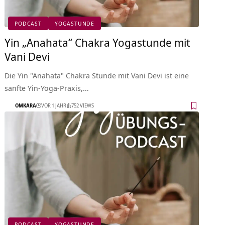
PODCAST
YOGASTUNDE
Yin „Anahata“ Chakra Yogastunde mit
Vani Devi
Die Yin "Anahata" Chakra Stunde mit Vani Devi ist eine
sanfte Yin-Yoga-Praxis,…
OMKARA
VOR 1 JAHR
752 VIEWS
PODCAST
YOGASTUNDE