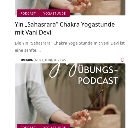
PODCAST
YOGASTUNDE
Yin „Sahasrara“ Chakra Yogastunde
mit Vani Devi
Die Yin "Sahasrara" Chakra Yoga Stunde mit Vani Devi ist
eine sanfte,…
OMKARA
VOR 1 JAHR
983 VIEWS
PODCAST
YOGASTUNDE