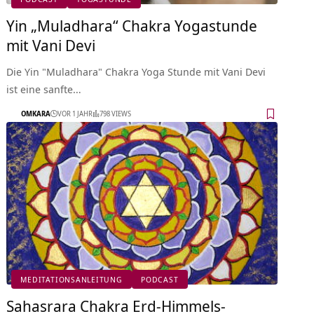
Yin „Muladhara“ Chakra Yogastunde
mit Vani Devi
Die Yin "Muladhara" Chakra Yoga Stunde mit Vani Devi
ist eine sanfte…
OMKARA
VOR 1 JAHR
798 VIEWS
MEDITATIONSANLEITUNG
PODCAST
Sahasrara Chakra Erd-Himmels-