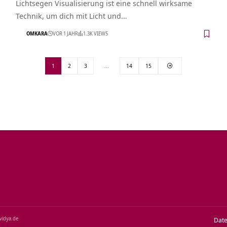
Lichtsegen Visualisierung ist eine schnell wirksame
Technik, um dich mit Licht und…
OMKARA
VOR 1 JAHR
1.3K VIEWS
1
2
3
…
14
15
‑vidya.de
Dat