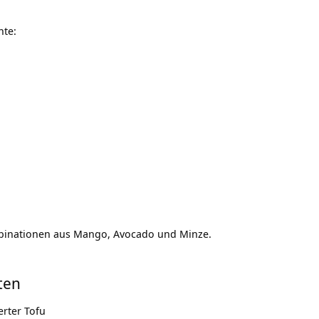
nte:
binationen aus Mango, Avocado und Minze.
ten
rter Tofu