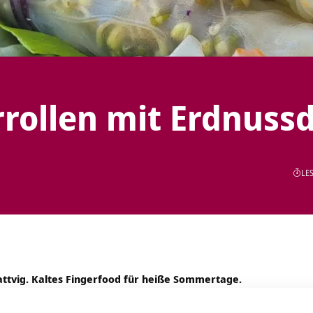
ollen mit Erdnussd
LES
sattvig. Kaltes Fingerfood für heiße Sommertage.