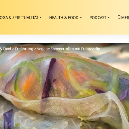
OGA & SPIRITUALITÄT
HEALTH & FOOD
PODCAST
MEI
 & Food
>
Ernährung
>
Vegane Sommerrollen mit Erdnussdip