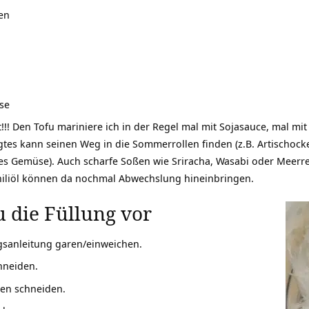
en
se
t!!! Den Tofu mariniere ich in der Regel mal mit Sojasauce, mal mi
egtes kann seinen Weg in die Sommerrollen finden (z.B. Artischoc
tes Gemüse). Auch scharfe Soßen wie Sriracha, Wasabi oder Meerr
hiliöl können da nochmal Abwechslung hineinbringen.
u die Füllung vor
sanleitung garen/einweichen.
hneiden.
en schneiden.