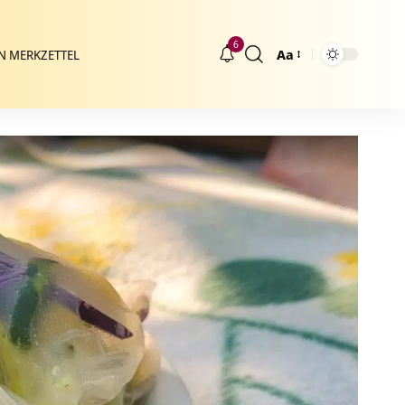
6
Aa
N MERKZETTEL
Größenänderung