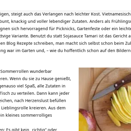
gen, steigt auch das Verlangen nach leichter Kost. Vietnamesisc
 bunt, knackig und voller lebendiger Zutaten. Anders als Frühlingsro
ignen sich hervorragend für Picknicks, Gartenfeste oder ein leic
ttvige Variante. Benutzt du statt Sojasauce Tamari ist das Gericht 
den Blog Rezepte schreiben, man macht sich selbst schon beim Zub
ng war im Garten und, – wie du hoffentlich schon auf den Bilder
ch Sommerrollen wunderbar
eren. Wenn du sie zu Hause genießt,
enauso viel Spaß, alle Zutaten in
Tisch zu verteilen. Dann kann jeder
eichen, nach Herzenslust befüllen
 Lieblingsrolle kreieren. Aus dem
in kleines sommerrolliges
: Es gibt kein „richtig“ oder