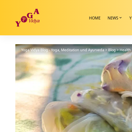
HOME
NEWS
Y
Yoga Vidya Blog - Yoga, Meditation und Ayurveda
>
Blog
>
Health