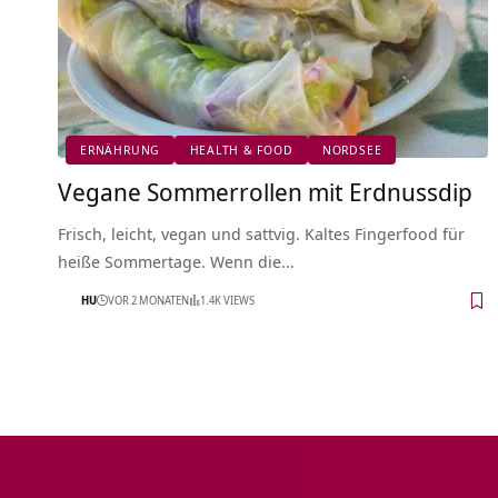
ERNÄHRUNG
HEALTH & FOOD
NORDSEE
Vegane Sommerrollen mit Erdnussdip
Frisch, leicht, vegan und sattvig. Kaltes Fingerfood für
heiße Sommertage. Wenn die…
HU
VOR 2 MONATEN
1.4K VIEWS