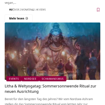
vegan,…
HU
VOR 2 MONATEN
1.4K VIEWS
Mehr lesen
EVENTS
NORDSEE
SCHAMANISMUS
Litha & Weltyogatag: Sommersonnwende Ritual zur
neuen Ausrichtung
Bereit für den längsten Tag des Jahres? Wir vom Nordsee-Ashram
stellen dir das Sommersonnwende Ritual vom letzten Jahr zur