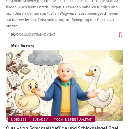
Es scheint schwierig für uns Menschen zu sein, das richtige Maß zu
finden. Auch beim Entschuldigen. Deswegen habe ich für dich und
mich diesen kleinen spirituellen Wegweiser zusammengeschrieben,
auf das wir lernen, Entschuldigung zur Reinigung des Geistes zu
nutzen.
HU
VOR 2 MONATEN
447 VIEWS
Mehr lesen
NORDSEE
SUKADEV
YOGA & SPIRITUALITÄT
Ojas – von Schicksalsgefüge und Schicksalsgeflügel