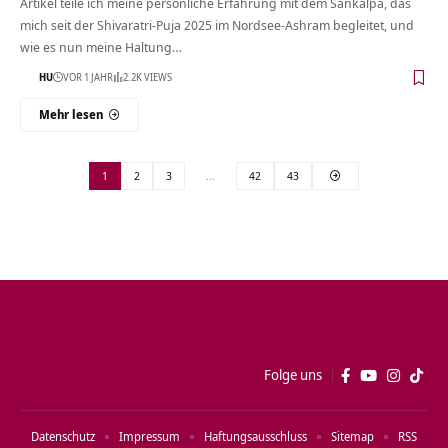
Artikel teile ich meine persönliche Erfahrung mit dem Sankalpa, das
mich seit der Shivaratri-Puja 2025 im Nordsee-Ashram begleitet, und
wie es nun meine Haltung…
HU
VOR 1 JAHR
2.2K VIEWS
Mehr lesen
1
2
3
…
42
43
Folge uns
Datenschutz
Impressum
Haftungsausschluss
Sitemap
RSS