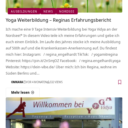
AUSBILDUNGEN
NEWS
NORDSEE
Yoga Weiterbildung – Reginas Erfahrungsbericht
Ich mache eine 9 Tage Intensiv Weiterbildung bei Yoga Vidya an der
Nordsee!* In diesem Video teile ich meine Erfahrungen und gebe ich
euch einen Einblick. Im Laufe des Jahres stocke ich meine Ausbildung
auf 500h auf und die Krankenkassen-Anerkennung auf. Du findest
mich hier: Instagram: / regina_engelhardt TikTok: / yogamitregina
Pinterest: https://pin.it/2nSmjOZ Facebook: / regina.engelhardt.yoga
Website: https://dein-vibe.de/ Über mich: Ich bin Regina, wohne im
Süden Berlins und…
OMKARA
VOR 4 MONATEN
532 VIEWS
Mehr lesen