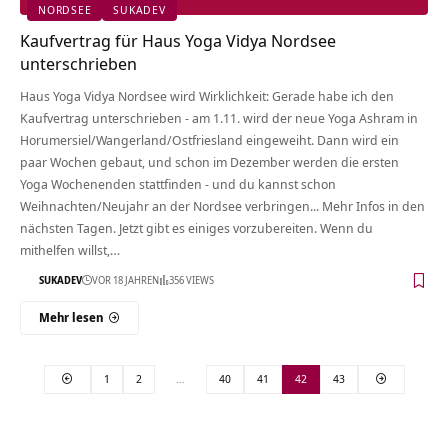
NORDSEE
SUKADEV
Kaufvertrag für Haus Yoga Vidya Nordsee
unterschrieben
Haus Yoga Vidya Nordsee wird Wirklichkeit: Gerade habe ich den
Kaufvertrag unterschrieben - am 1.11. wird der neue Yoga Ashram in
Horumersiel/Wangerland/Ostfriesland eingeweiht. Dann wird ein
paar Wochen gebaut, und schon im Dezember werden die ersten
Yoga Wochenenden stattfinden - und du kannst schon
Weihnachten/Neujahr an der Nordsee verbringen... Mehr Infos in den
nächsten Tagen. Jetzt gibt es einiges vorzubereiten. Wenn du
mithelfen willst,…
SUKADEV
VOR 18 JAHREN
356 VIEWS
Mehr lesen
1
2
…
40
41
42
43