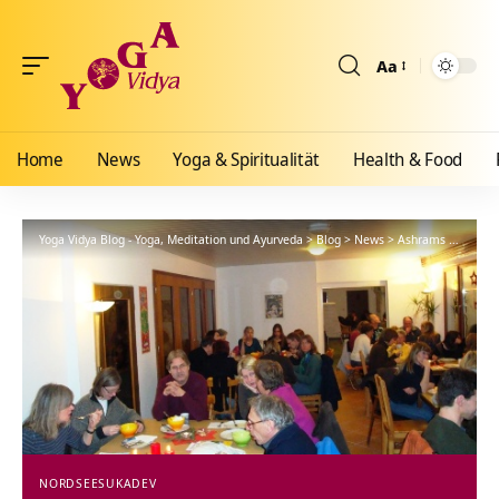
Aa
Größenänderun
Home
News
Yoga & Spiritualität
Health & Food
Yoga Vidya Blog - Yoga, Meditation und Ayurveda
>
Blog
>
News
>
Ashrams
>
Nordse
NORDSEE
SUKADEV