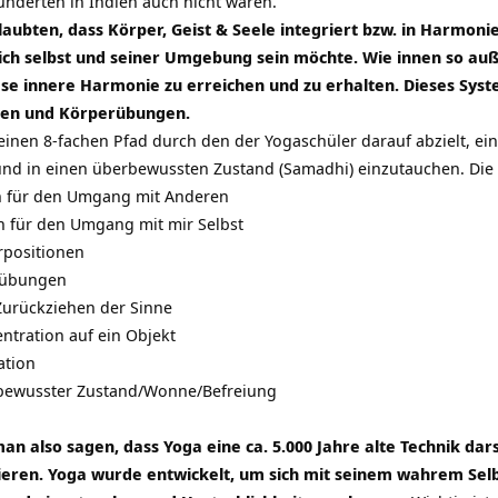
hunderten in Indien auch nicht waren.
laubten, dass Körper, Geist & Seele integriert bzw. in Harmo
ch selbst und seiner Umgebung sein möchte. Wie innen so auße
se innere Harmonie zu erreichen und zu erhalten. Dieses Syst
en und Körperübungen.
einen 8-fachen Pfad durch den der Yogaschüler darauf abzielt, ein
nd in einen überbewussten Zustand (Samadhi) einzutauchen. Die S
r den Umgang mit Anderen
r den Umgang mit mir Selbst
ositionen
übungen
rückziehen der Sinne
ation auf ein Objekt
tion
usster Zustand/Wonne/Befreiung
also sagen, dass Yoga eine ca. 5.000 Jahre alte Technik dars
eren. Yoga wurde entwickelt, um sich mit seinem wahrem Selbs