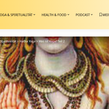
OGA & SPIRITUALITÄT
HEALTH & FOOD
PODCAST
MEI
Spiritualität
>
Hatha Yoga
>
Was ist Yoga? Teil 2