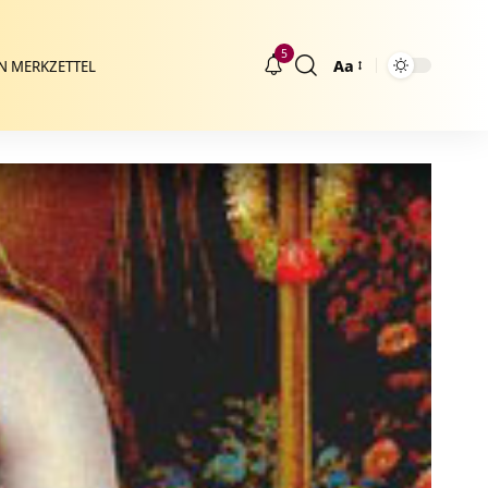
5
Aa
N MERKZETTEL
Größenänderung