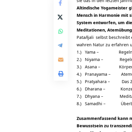
sie das in den letzten Jahr
Altindische Yogameister g
Mensch in Harmonie mit si
System entworfen, um die
Meditationen, Atemübung
Pata
ñ
jali
selbst beschreibt 
wahren Natur zu erfahren u
1.) Yama – Regeln fü
2.) Niyama – Regeln fü
3.) Asana – Körperp
4.) Pranayama – Atem
5.) Pratyahara – Das Zu
6.) Dharana – Konzentr
7.) Dhyana – Medita
8.) Samadhi – Überbew
Zusammenfassend kann man 
Bewusstsein zu transzendi