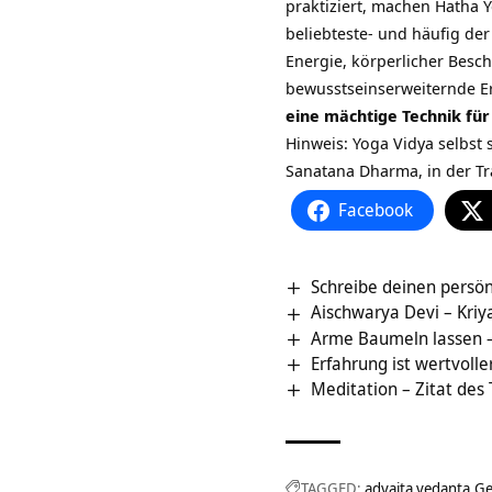
praktiziert, machen Hatha Y
beliebteste- und häufig d
Energie, körperlicher Besc
bewusstseinserweiternde Erf
eine mächtige Technik für
Hinweis: Yoga Vidya selbst 
Sanatana Dharma, in der T
Facebook
Schreibe deinen persön
Aischwarya Devi – Kriy
Arme Baumeln lassen 
Erfahrung ist wertvolle
Meditation – Zitat des
TAGGED:
advaita vedanta
Ge