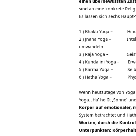
einen überbewussten Zust
sind an eine konkrete Rel
Es lassen sich sechs Haupt
1.) Bhakti Yoga – Hingab
2.) Jnana Yoga – Intellek
umwandeln
3.) Raja Yoga – Geistk
4.) Kundalini Yoga – Erw
5.) Karma Yoga – Selbs
6.) Hatha Yoga – Physi
Wenn heutzutage von Yoga d
Yoga. ‚Ha’ heißt ‚Sonne’ und
Körper auf emotionaler, 
System betrachtet und Hath
Worten; durch die Kontrol
Unterpunkten: Körperhalt