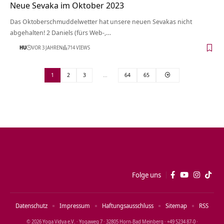
Neue Sevaka im Oktober 2023
Das Oktoberschmuddelwetter hat unsere neuen Sevakas nicht
abgehalten! 2 Daniels (fürs Web-,…
HU
VOR 3 JAHREN
714 VIEWS
1
2
3
…
64
65
Folge uns
Datenschutz
Impressum
Haftungsausschluss
Sitemap
RSS
© 2026 Yoga Vidya e.V. · Yogaweg 7 · 32805 Horn‑Bad Meinberg · +49 5234 87‑0 ·