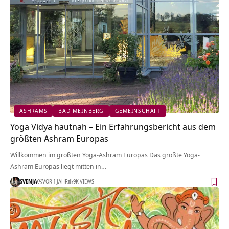
ASHRAMS
BAD MEINBERG
GEMEINSCHAFT
Yoga Vidya hautnah – Ein Erfahrungsbericht aus dem
größten Ashram Europas
Willkommen im größten Yoga-Ashram Europas Das größte Yoga-
Ashram Europas liegt mitten in…
SVENJA
VOR 1 JAHR
9K VIEWS