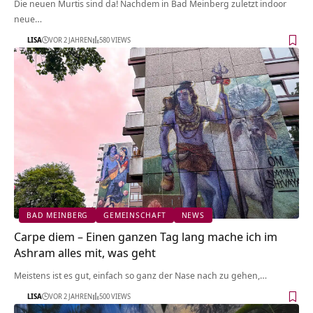
Die neuen Murtis sind da! Nachdem in Bad Meinberg zuletzt indoor
neue…
LISA
VOR 2 JAHREN
580 VIEWS
BAD MEINBERG
GEMEINSCHAFT
NEWS
Carpe diem – Einen ganzen Tag lang mache ich im
Ashram alles mit, was geht
Meistens ist es gut, einfach so ganz der Nase nach zu gehen,…
LISA
VOR 2 JAHREN
500 VIEWS