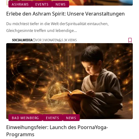
ASHRAMS
EVENTS
NEWS
Erlebe den Ashram Spirit: Unsere Veranstaltungen
Du möchtest tiefer in die Welt derSpiritualität eintauchen,
Gleichgesinnte treffen und lebendige…
SOCIALMEDIA
VOR 3 MONATEN
5.3K VIEWS
BAD MEINBERG
EVENTS
NEWS
Einweihungsfeier: Launch des PoornaYoga-
Programms