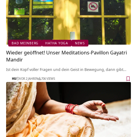
BAD MEINBERG
HATHA YOGA
NEWS
Wieder geöffnet! Unser Meditations-Pavillon Gayatri
Mandir
Ist dein Kopf voller Fragen und dein Geist in Bewegung, dann gibt…
HU
VOR 2 JAHREN
706 VIEWS