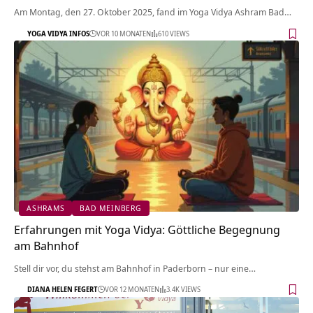
Am Montag, den 27. Oktober 2025, fand im Yoga Vidya Ashram Bad…
YOGA VIDYA INFOS
VOR 10 MONATEN
610 VIEWS
ASHRAMS
BAD MEINBERG
Erfahrungen mit Yoga Vidya: Göttliche Begegnung
am Bahnhof
Stell dir vor, du stehst am Bahnhof in Paderborn – nur eine…
DIANA HELEN FEGERT
VOR 12 MONATEN
3.4K VIEWS