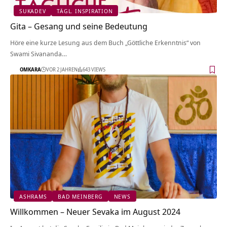
SUKADEV
TÄGL. INSPIRATION
Gita – Gesang und seine Bedeutung
Höre eine kurze Lesung aus dem Buch „Göttliche Erkenntnis“ von
Swami Sivananda…
OMKARA
VOR 2 JAHREN
643 VIEWS
ASHRAMS
BAD MEINBERG
NEWS
Willkommen – Neuer Sevaka im August 2024