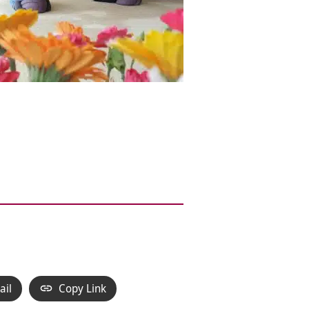
ail
Copy Link