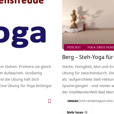
PODCAST
YOGA ZWISCHEN
Berg – Steh-Yoga fü
m Stehen. Probiere sie gleich
Stärke, Festigkeit, Mut und E
um Aufwachen. Großartig
Übung für zwischendurch. Die
d die Übung hält dich
als "aufgerichtete Steh-Haltu
 Eine Übung für Yoga Anfänger
Spaziergängen - und immer wi
der VitalWanderWelt Bad Mei
OMKARA
VOR 4 MONATEN
635 VIEWS
Mehr lesen