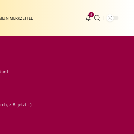
5
MEIN MERKZETTEL
durch
 z.B. jetzt :-)