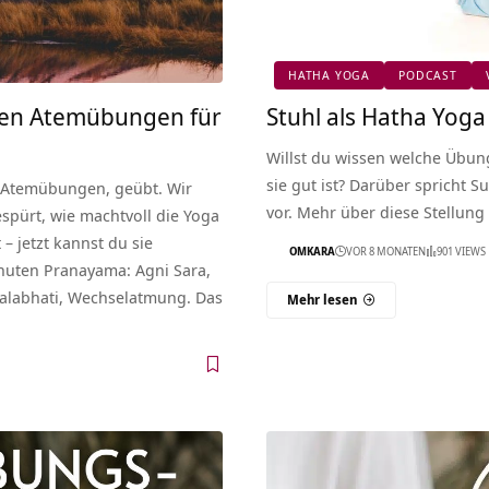
HATHA YOGA
PODCAST
ten Atemübungen für
Stuhl als Hatha Yog
Willst du wissen welche Übun
sie gut ist? Darüber spricht
a Atemübungen, geübt. Wir
vor. Mehr über diese Stellung
pürt, wie machtvoll die Yoga
– jetzt kannst du sie
OMKARA
VOR 8 MONATEN
901 VIEWS
nuten Pranayama: Agni Sara,
alabhati, Wechselatmung. Das
Mehr lesen