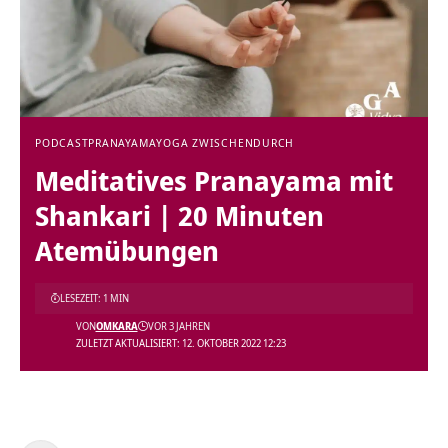
PODCAST
PRANAYAMA
YOGA ZWISCHENDURCH
Meditatives Pranayama mit
Shankari | 20 Minuten
Atemübungen
LESEZEIT: 1 MIN
VON
OMKARA
VOR 3 JAHREN
ZULETZT AKTUALISIERT: 12. OKTOBER 2022 12:23