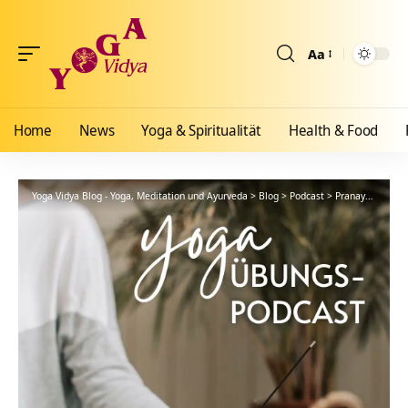
Aa
Größenänderun
Home
News
Yoga & Spiritualität
Health & Food
Yoga Vidya Blog - Yoga, Meditation und Ayurveda
>
Blog
>
Podcast
>
Pranayama
>
Me