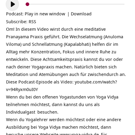
Audio-
Player
Podcast:
Play in new window
|
Download
Subscribe:
RSS
Om! In diesem Video wirst durch eine meditative
Pranayama Praxis geführt. Die Wechselatmung (Anuloma
Viloma) und Schnellatmung (Kapalabhati) helfen dir im
Alltag mehr Konzentration, Fokus und innere Ruhe zu
entwickeln. Diese Achtsamkeitspraxis kannst du vor oder
nach deiner Yogapraxis machen. Natürlich bieten sich
Meditation und Atemübungen auch für zwischendurch an.
Diese Podcast-Episode als Video:
youtube.com/watch?
v=94Ryxm0uI0Y
Wenn du bei den offenen Yogastunden von Yoga Vidya
teilnehmen möchtest, dann kannst du uns als
Individualgast
besuchen.
Wenn du Yogalehrer werden möchtest oder eine andere
Ausbildung bei Yoga Vidya machen möchtest, dann
besuche unsere Webseite
www.yoga-vidya.de
für