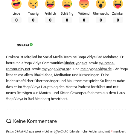
Liebe
Traurig
Fröhlich
Schläfrig
Wütend
Überrascht
Zwinker
0
0
0
0
0
0
0
OMKARA
Omkara ist Mitglied im Social Media Team bei Yoga Vidya Bad Meinberg. Er
betreut die Yoga Vidya Communities
kinder-yoga.cc
sowie
ayurveda-
community.net
sowie
my.yoga-vidya.org
und
mein.yoga-vidya.de
- An Yoga
liebt er vor allem Bhakti-Yoga, Meditation und Kirtansingen. Er ist
leidenschaftlicher Obertonsänger und Maultrommelspieler. So liegt es nahe,
dass er im Yoga Vidya Hauptblog den Mantra Podcast fortführt und mit
neuen Beiträgen aus Mantra- und Kirtan Gesangsaufnahmen aus dem Haus
Yoga Vidya in Bad Meinberg bereichert.
Keine Kommentare
Deine E-Mail-Adresse wird nicht veröffentlicht.
Erforderliche Felder sind mit
*
markiert.