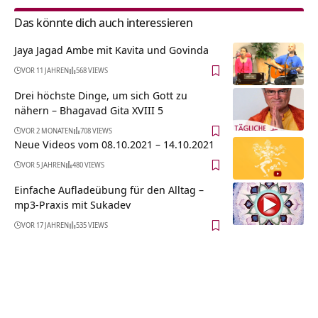
Das könnte dich auch interessieren
Jaya Jagad Ambe mit Kavita und Govinda
VOR 11 JAHREN
568 VIEWS
Drei höchste Dinge, um sich Gott zu
nähern – Bhagavad Gita XVIII 5
VOR 2 MONATEN
708 VIEWS
Neue Videos vom 08.10.2021 – 14.10.2021
VOR 5 JAHREN
480 VIEWS
Einfache Aufladeübung für den Alltag –
mp3-Praxis mit Sukadev
VOR 17 JAHREN
535 VIEWS