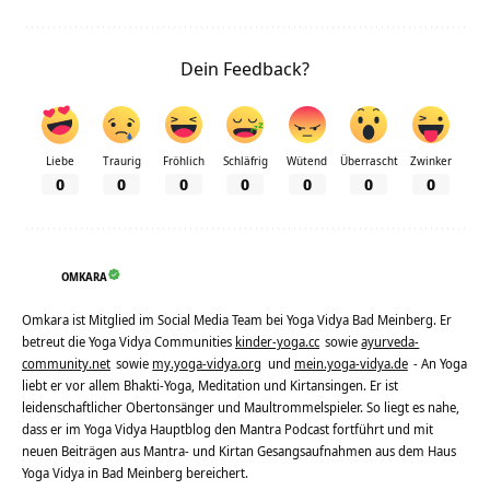
Dein Feedback?
Liebe
Traurig
Fröhlich
Schläfrig
Wütend
Überrascht
Zwinker
0
0
0
0
0
0
0
OMKARA
Omkara ist Mitglied im Social Media Team bei Yoga Vidya Bad Meinberg. Er
betreut die Yoga Vidya Communities
kinder-yoga.cc
sowie
ayurveda-
community.net
sowie
my.yoga-vidya.org
und
mein.yoga-vidya.de
- An Yoga
liebt er vor allem Bhakti-Yoga, Meditation und Kirtansingen. Er ist
leidenschaftlicher Obertonsänger und Maultrommelspieler. So liegt es nahe,
dass er im Yoga Vidya Hauptblog den Mantra Podcast fortführt und mit
neuen Beiträgen aus Mantra- und Kirtan Gesangsaufnahmen aus dem Haus
Yoga Vidya in Bad Meinberg bereichert.