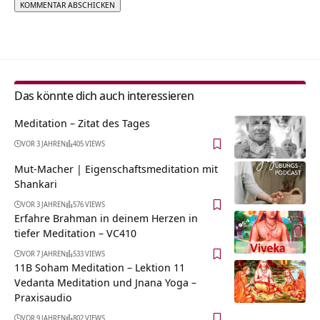
Alternative:
Das könnte dich auch interessieren
Meditation – Zitat des Tages
VOR 3 JAHREN
405 VIEWS
Mut-Macher | Eigenschaftsmeditation mit
Shankari
VOR 3 JAHREN
576 VIEWS
Erfahre Brahman in deinem Herzen in
tiefer Meditation – VC410
VOR 7 JAHREN
533 VIEWS
11B Soham Meditation – Lektion 11
Vedanta Meditation und Jnana Yoga –
Praxisaudio
VOR 9 JAHREN
802 VIEWS