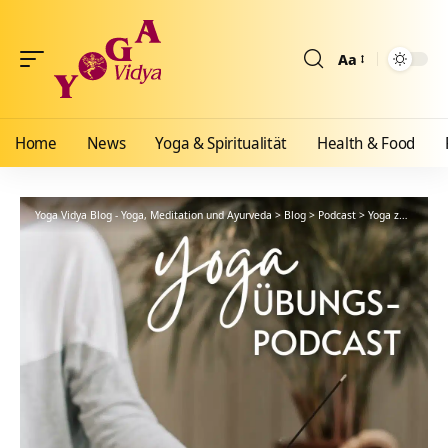
Aa
Größenänderun
Home
News
Yoga & Spiritualität
Health & Food
Yoga Vidya Blog - Yoga, Meditation und Ayurveda
>
Blog
>
Podcast
>
Yoga zwischendurch