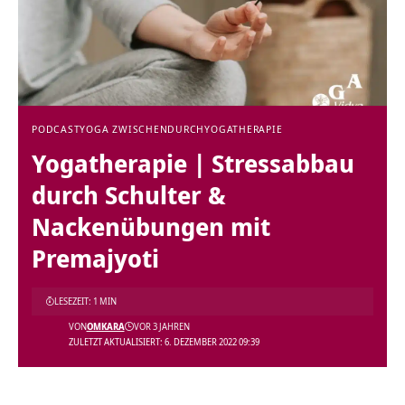
PODCAST
YOGA ZWISCHENDURCH
YOGATHERAPIE
Yogatherapie | Stressabbau
durch Schulter &
Nackenübungen mit
Premajyoti
LESEZEIT: 1 MIN
VON
OMKARA
VOR 3 JAHREN
ZULETZT AKTUALISIERT: 6. DEZEMBER 2022 09:39